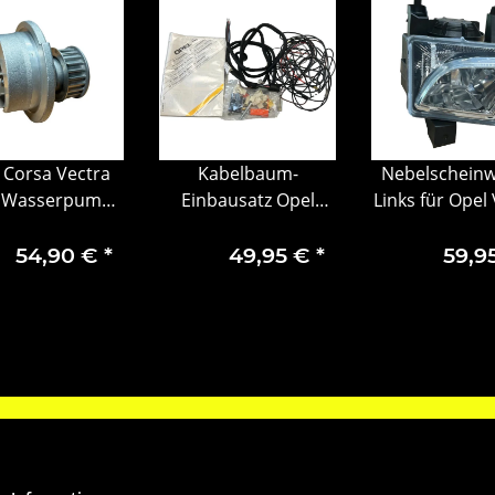
 Corsa Vectra
Kabelbaum-
Nebelscheinw
a Wasserpumpe
Einbausatz Opel
Links für Opel
torkühlung
Astra Corsa Vectra
C Z02 Caravan 
9192797
Calibra 90421907
09 132619
54,90 €
*
49,95 €
*
59,9