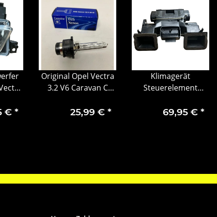
erfer
Original Opel Vectra
Klimagerät
 Vectra
3.2 V6 Caravan C
Steuerelement
CC 02-
Kombi Xenonlampe
Gehäuseteil Opel
95
93169041
Vectra C 1842413
5 €
*
25,99 €
*
69,95 €
*