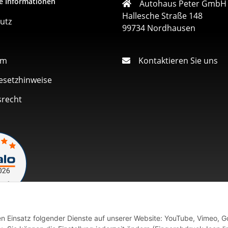
e Informationen
Autohaus Peter GmbH
Hallesche Straße 148
utz
99734 Nordhausen
um
Kontaktieren Sie uns
esetzhinweise
srecht
den Einsatz folgender Dienste auf unserer Website: YouTube, Vimeo, G
Vertrag widerrufen