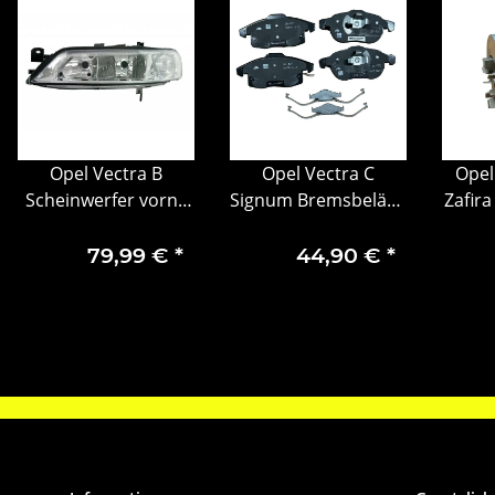
Opel Vectra B
Opel Vectra C
Opel
Scheinwerfer vorne
Signum Bremsbeläge
Zafir
links 9119519
Bremsbelagsatz
Mo
vorne 93166798
79,99 €
*
44,90 €
*