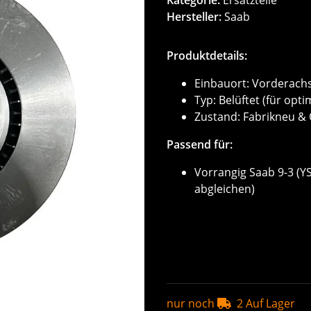
Hersteller:
Saab
Produktdetails:
Einbauort: Vorderach
Typ: Belüftet (für op
Zustand: Fabrikneu & 
Passend für:
Vorrangig Saab 9-3 (
abgleichen)
nur noch
2 Auf Lager