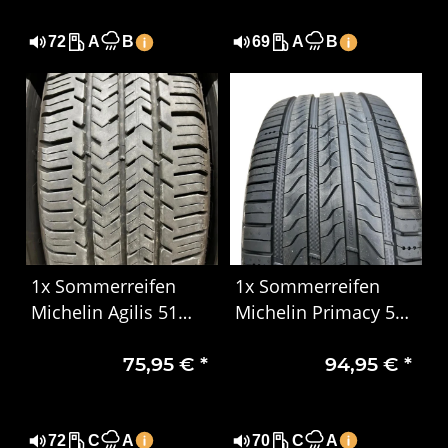
72
A
B
69
A
B
1x Sommerreifen
1x Sommerreifen
Michelin Agilis 51
Michelin Primacy 5
215/65 R16C
XL 225/40R18 92Y
75,95 €
*
94,95 €
*
106/104T 6PR DOT
DOT 0525
0724 Gebraucht
72
C
A
70
C
A