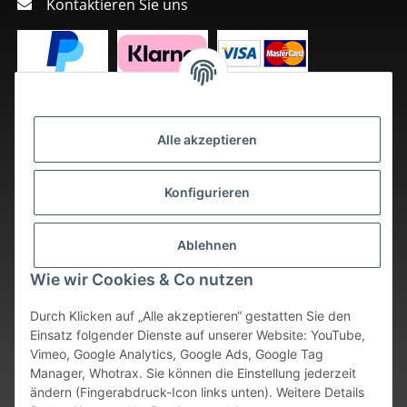
Kontaktieren Sie uns
Alle akzeptieren
Konfigurieren
Ablehnen
Wie wir Cookies & Co nutzen
Durch Klicken auf „Alle akzeptieren“ gestatten Sie den
Einsatz folgender Dienste auf unserer Website: YouTube,
Vimeo, Google Analytics, Google Ads, Google Tag
Vertrag widerrufen
Manager, Whotrax. Sie können die Einstellung jederzeit
ändern (Fingerabdruck-Icon links unten). Weitere Details
* Alle Preise inkl. gesetzlicher USt., zzgl.
Versand
. Bei sofort