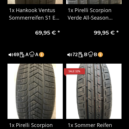
1x Hankook Ventus
1x Pirelli Scorpion
Sommerreifen S1 Evo
Verde All-Season
3 EV K127E 235/55
285/45 R22 114H XL
69,95 €
*
99,95 €
*
R19 101T 1325
3222
69
A
A
72
B
B
SALE 32%
1x Pirelli Scorpion
1x Sommer Reifen