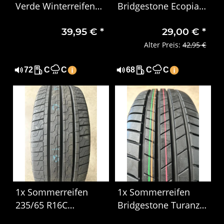
Verde Winterreifen
Bridgestone Ecopia
255/60 R18 112H
165/65 R14 79S
39,95 €
*
29,00 €
*
Alter Preis:
42,95 €
72
C
C
68
C
C
1x Sommerreifen
1x Sommerreifen
235/65 R16C
Bridgestone Turanza
115/113R Pirelli
T005 195/65 R15 95T