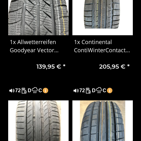
1x Allwetterreifen
1x Continental
Goodyear Vector
ContiWinterContact
4Seasons Cargo
TS 810 S Winterreifen
139,95 €
*
205,95 €
*
215/65R16C 106/104T
245/45 R17 99V XL
DOT1624
MO
72
D
C
72
D
C