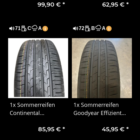
99,90 €
*
62,95 €
*
Carrier 4918
XL DOT 4819
71
C
A
72
B
A
1x Sommerreifen
1x Sommerreifen
Continental
Goodyear Effizient
EcoContact 6 195/55
Grip Performance
85,95 €
*
45,95 €
*
R16 91V XL EVc DOT
185/65 R15 88H DOT
0923
5024