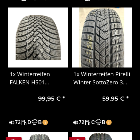
1x Winterreifen
1x Winterreifen Pirelli
FALKEN HS01
Winter SottoZero 3
EUROWINTER 225/50
205/65 R16 95H, MO
99,95 €
*
59,95 €
*
R17 98V XL DOT 3221
DOT 1707
72
D
B
72
C
B