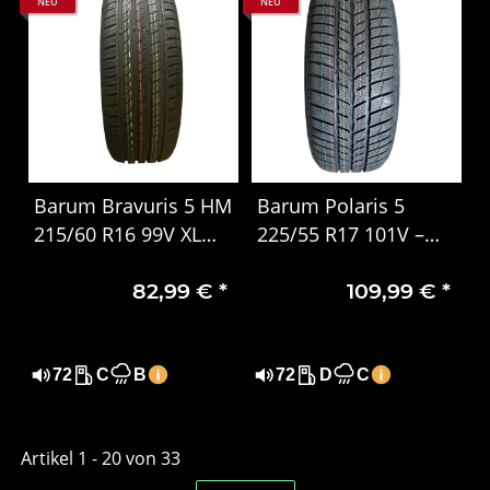
NEU
NEU
Barum Bravuris 5 HM
Barum Polaris 5
215/60 R16 99V XL
225/55 R17 101V –
Sommerreifen – Extra
PKW Winterreifen
82,99 €
*
109,99 €
*
Load, DOT 1724
72
C
B
72
D
C
Artikel 1 - 20 von 33