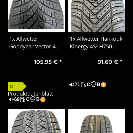
1x Allwetter
1x Allwetter Hankook
Goodyear Vector 4
Kinergy 4S² H750
Seasons Gen-3
185/55 R16 87V XL
105,95 €
*
91,60 €
*
205/60 R16 92H EVR
DOT2123
DOT 1924
71
C
B
C
Produktdatenblatt
69
C
B