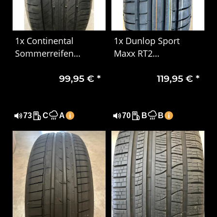
1x Continental
1x Dunlop Sport
Sommerreifen
Maxx RT2
275/50 R20 113W XL
Sommerreifen
99,95 €
*
119,95 €
*
SUV XL MO DOT1823
225/55 R17 97Y MO
73
C
A
70
B
B