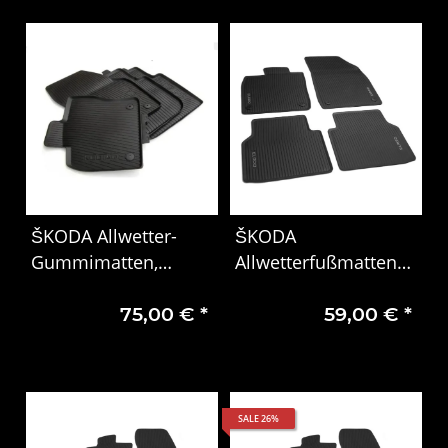
ŠKODA Allwetter-
ŠKODA
Gummimatten,
Allwetterfußmatten
schwarz, 4-teilig mit
Set Elroq PY
75,00 €
*
59,00 €
*
Schriftzug für Kodiaq
(NS)
SALE 26%