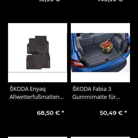
Mitteltunnel
5LJ061580
ŠKODA Enyaq
ŠKODA Fabia 3
Allwetterfußmatten
Gummimatte für
4tlg. mit weißem
Kofferraum
68,50 €
*
50,49 €
*
Schriftzug 5LA061500
6V6061160