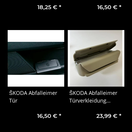
18,25 €
*
16,50 €
*
Aschenbecher
Getränkehalter
ŠKODA Abfalleimer
ŠKODA Abfalleimer
Tür
Türverkleidung
Abfallbehälter Tür
16,50 €
*
23,99 €
*
beige