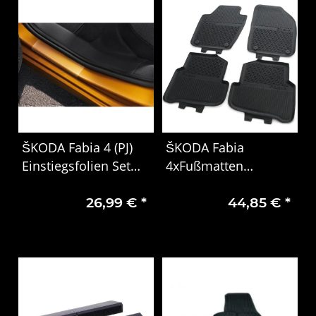
ŠKODA Fabia 4 (PJ)
ŠKODA Fabia
Einstiegsfolien Set
4xFußmatten
transparent hinten
6V1061551 6V0061551
26,99 €
*
44,85 €
*