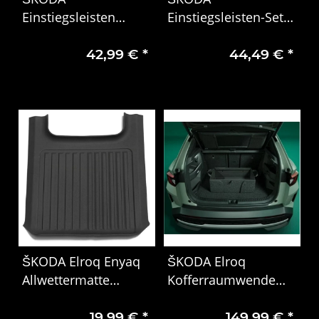
Einstiegsleisten
Einstiegsleisten-Set
Silber Matt – Original
hinten schwarz
42,99 €
*
44,49 €
*
Zubehör für Elroq PY
Kodiaq PS
(5LJ071303)
ŠKODA Elroq Enyaq
ŠKODA Elroq
Allwettermatte
Kofferraumwendematte
Tunnelabdeckung
mit Kistenfunktion
19,99 €
*
149,99 €
*
Gummimatte
5LJ061163C