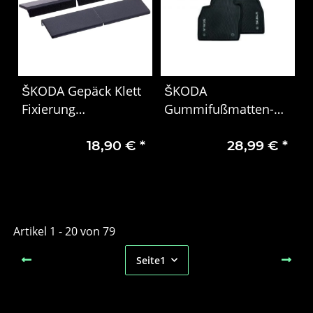
ŠKODA Gepäck Klett
ŠKODA
Fixierung
Gummifußmatten-
Cargoelemente
Set 2-teilig vorne
18,90 €
*
28,99 €
*
Kofferraum Universal
Scala Schrift weiß
Set
Artikel 1 - 20 von 79
Seite
1