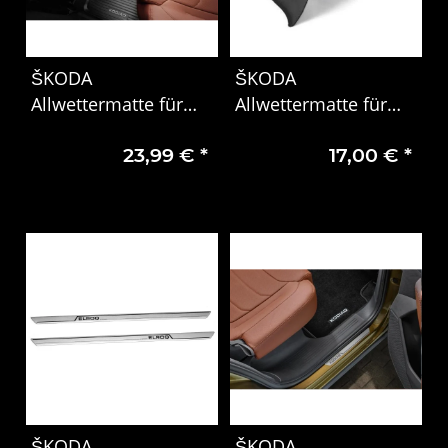
ŠKODA
ŠKODA
Allwettermatte für
Allwettermatte für
Tunnel hinten Mitte
Tunnel hinten Mitte
23,99 €
*
17,00 €
*
Kodiaq II 57H061580
Superb 3P0061580
ŠKODA
ŠKODA