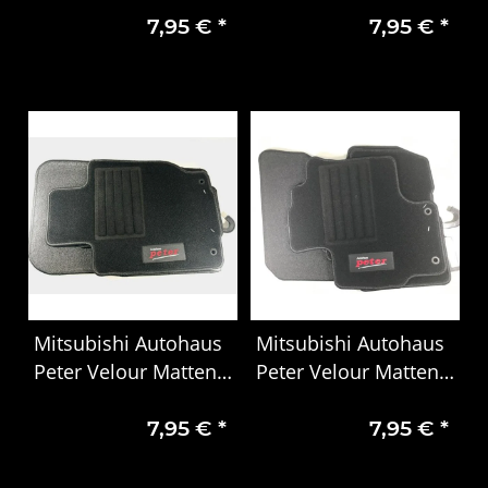
7,95 €
*
7,95 €
*
Club Cap ab BJ 2015
Mitsubishi Autohaus
Mitsubishi Autohaus
Peter Velour Matten
Peter Velour Matten
4er Set 5578 L200
4er Set Outlander
7,95 €
*
7,95 €
*
Club Cab ab BJ 2015
Hybid 5580 sb BJ2019