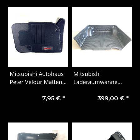
Mitsubishi Autohaus
Mitsubishi
Peter Velour Matten
Laderaumwanne
5577 L200
L169 MZ314287
7,95 €
*
399,00 €
*
Doppelkabiener ab BJ
2015