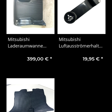
Mitsubishi
Mitsubishi
Laderaumwanne
Luftausströmerhalter
L200 68343465AI
Smartphone Halter
399,00 €
*
19,95 €
*
MME03B04