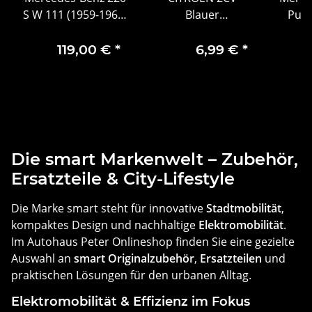
S W 111 (1959-1965)
Blauer
Pull
blau, Norev 1:18
Schlüsselanhänger
(196
N
119,00 €
*
6,99 €
*
Die smart Markenwelt – Zubehör,
Ersatzteile & City-Lifestyle
Die Marke smart steht für innovative
Stadtmobilität
,
kompaktes Design und nachhaltige
Elektromobilität
.
Im Autohaus Peter Onlineshop finden Sie eine gezielte
Auswahl an
smart Originalzubehör
,
Ersatzteilen
und
praktischen Lösungen für den urbanen Alltag.
Elektromobilität & Effizienz im Fokus