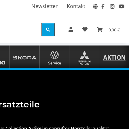
Newsletter
Kontakt
0,00 €
satzteile
ive
Collection Artikel
in geprüfter Herstellerqualität.