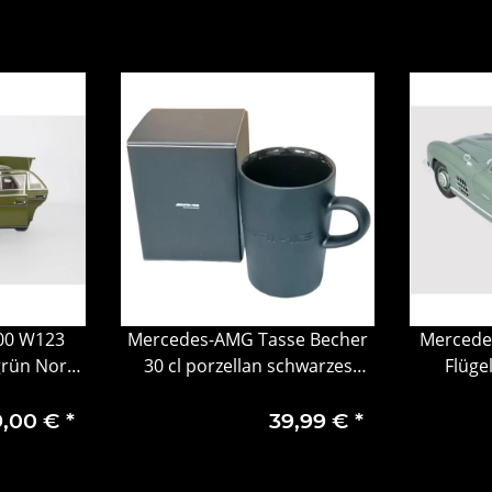
00 W123
Mercedes-AMG Tasse Becher
Mercede
grün Norev
30 cl porzellan schwarzes
Flüge
B66958981
Hellg
9,00 €
*
39,99 €
*