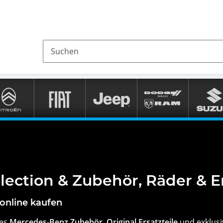
ection & Zubehör, Räder & Er
 online kaufen
ges
Mercedes-Benz Zubehör, Original Ersatzteile
und exklus