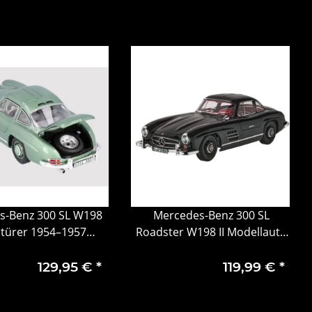
s-Benz 300 SL W198
Mercedes-Benz 300 SL
ltürer 1954–1957
Roadster W198 II Modellauto
rün 1:18 Norev –
1:18 B66040722 Silber Classic
B66040673
129,95 €
*
119,99 €
*