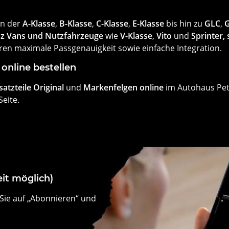
on der
A-Klasse
,
B-Klasse
,
C-Klasse
,
E-Klasse
bis hin zu
GLC
,
z Vans und Nutzfahrzeuge
wie
V-Klasse
,
Vito
und
Sprinter,
eren maximale Passgenauigkeit sowie einfache Integration.
online bestellen
atzteile Original
und
Markenfelgen online
im Autohaus Pete
eite.
it möglich)
Sie auf „Abonnieren“ und