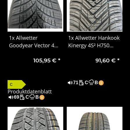
1x Allwetter
1x Allwetter Hankook
Goodyear Vector 4
Kinergy 4S² H750
Seasons Gen-3
185/55 R16 87V XL
105,95 €
*
91,60 €
*
205/60 R16 92H EVR
DOT2123
DOT 1924
71
C
B
C
Produktdatenblatt
69
C
B