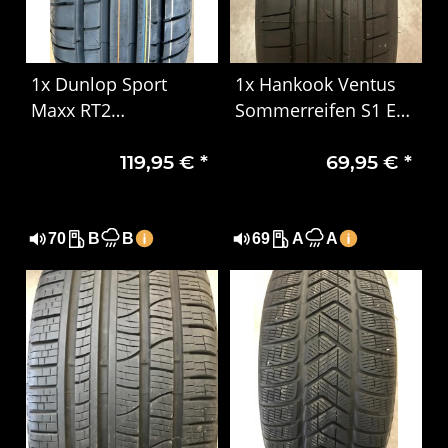
1x Dunlop Sport
1x Hankook Ventus
Maxx RT2
Sommerreifen S1 Evo
Sommerreifen
3 EV K127E 235/55
119,95 €
*
69,95 €
*
225/55 R17 97Y MO
R19 101T 1325
70
B
B
69
A
A