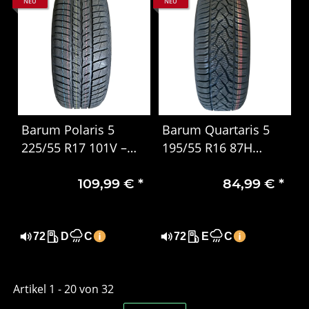
NEU
NEU
Barum Polaris 5
Barum Quartaris 5
225/55 R17 101V –
195/55 R16 87H
PKW Winterreifen
Ganzjahresreifen –
109,99 €
*
84,99 €
*
M+S & 3PMSF, DOT
4523
72
D
C
72
E
C
Artikel 1 - 20 von 32