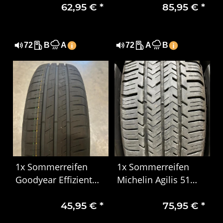
62,95 €
*
85,95 €
*
XL DOT 4819
R16 91V XL EVc DOT
0923
72
B
A
72
A
B
1x Sommerreifen
1x Sommerreifen
Goodyear Effizient
Michelin Agilis 51
Grip Performance
215/65 R16C
45,95 €
*
75,95 €
*
185/65 R15 88H DOT
106/104T 6PR DOT
5024
0724 Gebraucht