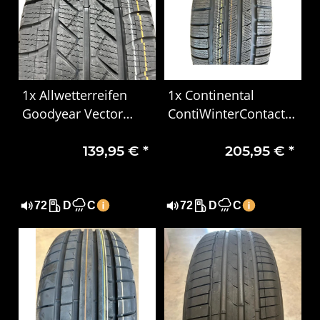
1x Allwetterreifen
1x Continental
Goodyear Vector
ContiWinterContact
4Seasons Cargo
TS 810 S Winterreifen
139,95 €
*
205,95 €
*
215/65R16C 106/104T
245/45 R17 99V XL
DOT1624
MO
72
D
C
72
D
C