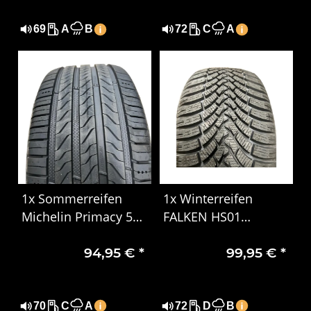
69
A
B
72
C
A
1x Sommerreifen
1x Winterreifen
Michelin Primacy 5
FALKEN HS01
XL 225/40R18 92Y
EUROWINTER 225/50
94,95 €
*
99,95 €
*
DOT 0525
R17 98V XL DOT 3221
70
C
A
72
D
B