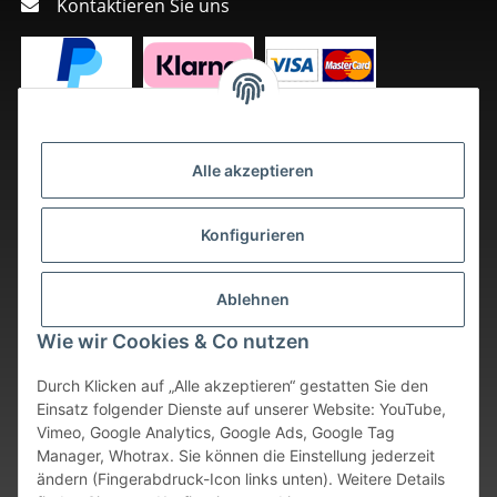
Kontaktieren Sie uns
Alle akzeptieren
Konfigurieren
Ablehnen
Wie wir Cookies & Co nutzen
Durch Klicken auf „Alle akzeptieren“ gestatten Sie den
Einsatz folgender Dienste auf unserer Website: YouTube,
Vimeo, Google Analytics, Google Ads, Google Tag
Vertrag widerrufen
Manager, Whotrax. Sie können die Einstellung jederzeit
ändern (Fingerabdruck-Icon links unten). Weitere Details
* Alle Preise inkl. gesetzlicher USt., zzgl.
Versand
. Bei sofort