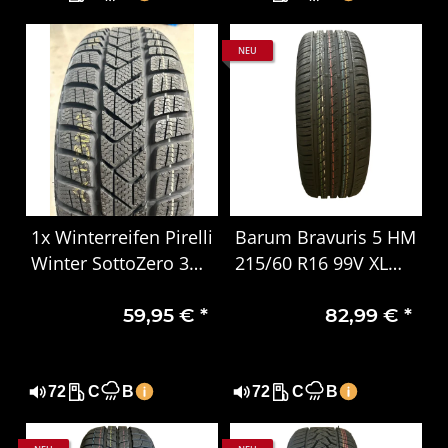
NEU
1x Winterreifen Pirelli
Barum Bravuris 5 HM
Winter SottoZero 3
215/60 R16 99V XL
205/65 R16 95H, MO
Sommerreifen – Extra
59,95 €
*
82,99 €
*
DOT 1707
Load, DOT 1724
72
C
B
72
C
B