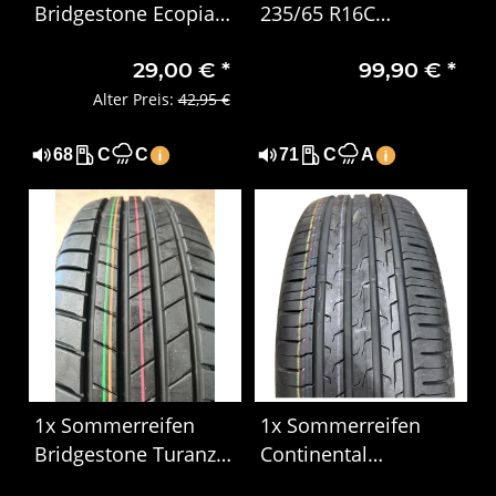
Bridgestone Ecopia
235/65 R16C
165/65 R14 79S
115/113R Pirelli
29,00 €
*
99,90 €
*
Carrier 4918
Alter Preis:
42,95 €
68
C
C
71
C
A
1x Sommerreifen
1x Sommerreifen
Bridgestone Turanza
Continental
T005 195/65 R15 95T
EcoContact 6 195/55