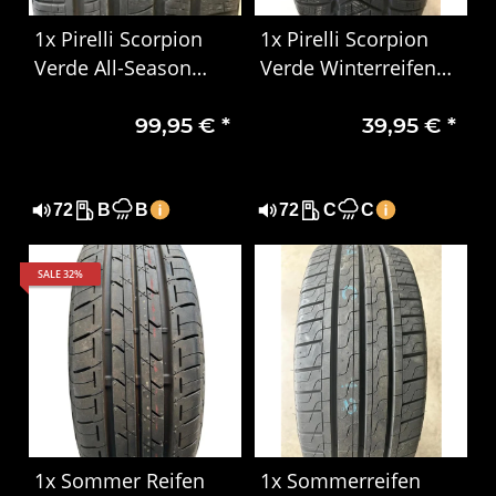
1x Pirelli Scorpion
1x Pirelli Scorpion
Verde All-Season
Verde Winterreifen
285/45 R22 114H XL
255/60 R18 112H
99,95 €
*
39,95 €
*
3222
72
B
B
72
C
C
SALE 32%
1x Sommer Reifen
1x Sommerreifen