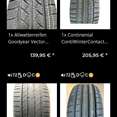
1x Allwetterreifen
1x Continental
Goodyear Vector
ContiWinterContact
4Seasons Cargo
TS 810 S Winterreifen
139,95 €
*
205,95 €
*
215/65R16C 106/104T
245/45 R17 99V XL
DOT1624
MO
72
D
C
72
D
C