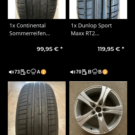
1x Continental
1x Dunlop Sport
Sommerreifen
Maxx RT2
275/50 R20 113W XL
Sommerreifen
99,95 €
*
119,95 €
*
SUV XL MO DOT1823
225/55 R17 97Y MO
73
C
A
70
B
B