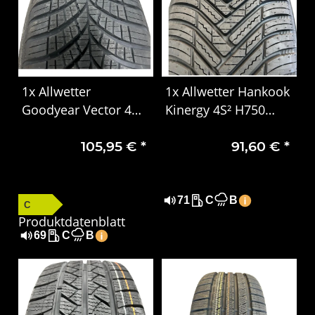
1x Allwetter
1x Allwetter Hankook
Goodyear Vector 4
Kinergy 4S² H750
Seasons Gen-3
185/55 R16 87V XL
105,95 €
*
91,60 €
*
205/60 R16 92H EVR
DOT2123
DOT 1924
71
C
B
C
Produktdatenblatt
69
C
B