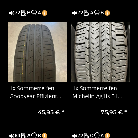
72
B
A
72
A
B
1x Sommerreifen
1x Sommerreifen
Goodyear Effizient
Michelin Agilis 51
Grip Performance
215/65 R16C
45,95 €
*
75,95 €
*
185/65 R15 88H DOT
106/104T 6PR DOT
5024
0724 Gebraucht
69
A
B
72
C
A