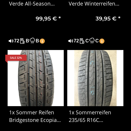
Verde All-Season
Verde Winterreifen
285/45 R22 114H XL
255/60 R18 112H
99,95 €
*
39,95 €
*
3222
72
B
B
72
C
C
SALE 32%
1x Sommer Reifen
1x Sommerreifen
Bridgestone Ecopia
235/65 R16C
165/65 R14 79S
115/113R Pirelli