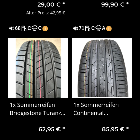
29,00 €
*
99,90 €
*
Carrier 4918
Alter Preis:
42,95 €
68
C
C
71
C
A
1x Sommerreifen
1x Sommerreifen
Bridgestone Turanza
Continental
T005 195/65 R15 95T
EcoContact 6 195/55
62,95 €
*
85,95 €
*
XL DOT 4819
R16 91V XL EVc DOT
0923