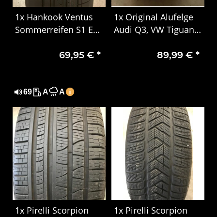
1x Hankook Ventus
1x Original Alufelge
Sommerreifen S1 Evo
Audi Q3, VW Tiguan
3 EV K127E 235/55
7.0Jx16H2 ET37 Autec
69,95 €
*
89,99 €
*
R19 101T 1325
KBA46388
69
A
A
1x Pirelli Scorpion
1x Pirelli Scorpion