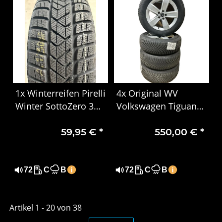
1x Winterreifen Pirelli
4x Original WV
Winter SottoZero 3
Volkswagen Tiguan
205/65 R16 95H, MO
18-23 17 Felge Alu
59,95 €
*
550,00 €
*
DOT 1707
KBA49906 6,5J ET38
5NA071497
72
C
B
72
C
B
Artikel 1 - 20 von 38