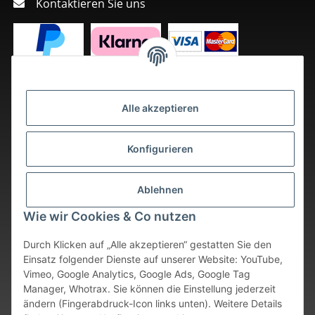
Kontaktieren Sie uns
Alle akzeptieren
Konfigurieren
Ablehnen
Wie wir Cookies & Co nutzen
Durch Klicken auf „Alle akzeptieren“ gestatten Sie den
Einsatz folgender Dienste auf unserer Website: YouTube,
Vimeo, Google Analytics, Google Ads, Google Tag
Vertrag widerrufen
Manager, Whotrax. Sie können die Einstellung jederzeit
ändern (Fingerabdruck-Icon links unten). Weitere Details
* Alle Preise inkl. gesetzlicher USt., zzgl.
Versand
. Bei sofort