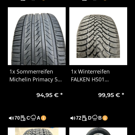
1x Sommerreifen
1x Winterreifen
Michelin Primacy 5
FALKEN HS01
XL 225/40R18 92Y
EUROWINTER 225/50
94,95 €
*
99,95 €
*
DOT 0525
R17 98V XL DOT 3221
70
C
A
72
D
B