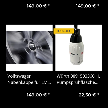
149,00 €
*
149,00 €
*
Logo im Fahrbetrieb
Logo im Fahrbetrieb
000071213D
000071213E
BESTSELLER
Volkswagen
Würth 0891503360 1L
Nabenkappe für LM-
Pumpsprühflasche
Felge mit stehendem
Sprühflasche
149,00 €
*
22,50 €
*
Logo im Fahrbetrieb
Pumpflasche 360
000071213F
Grad