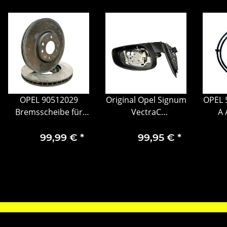
OPEL 90512029
Original Opel Signum
OPEL 
Bremsscheibe für
VectraC
A 
Vectra B OEM
Außenspiegel rechts
Hin
Bremsscheiben
elektrisch
Radd
99,99 €
*
99,95 €
*
Ersatzteil
Einklappbar
24440003