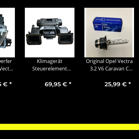
erfer
Klimagerät
Original Opel Vectra
 Vectra
Steuerelement
3.2 V6 Caravan C
CC 02-
Gehäuseteil Opel
Kombi Xenonlampe
95
Vectra C 1842413
93169041
5 €
*
69,95 €
*
25,99 €
*