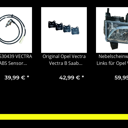
530439 VECTRA
Original Opel Vectra
Nebelscheinw
ABS Sensor
Vectra B Saab
Links für Opel
terrad Neu –
Bremsbeläge
C Z02 Caravan 
rehzahlsensor
Bremsklötze hinten
09 132619
39,99 €
*
42,99 €
*
59,9
90287311
9192125