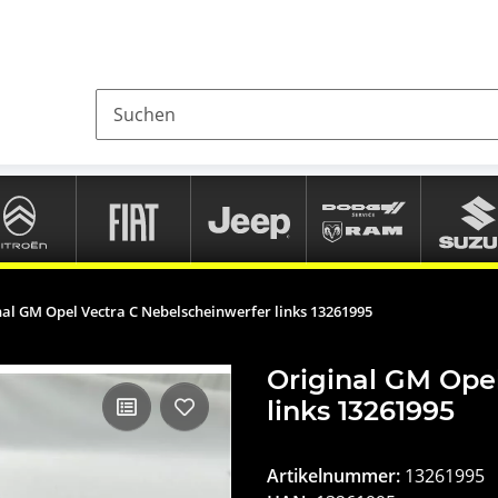
nal GM Opel Vectra C Nebelscheinwerfer links 13261995
Original GM Ope
links 13261995
Artikelnummer:
13261995