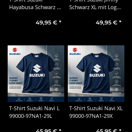
Hayabusa Schwarz XL
Schwarz XL mit Logo
mit Logo 99000-
99000-79NA1-20X
49,95 €
*
49,95 €
*
79NA1-15X
T-Shirt Suzuki Navi L
T-Shirt Suzuki Navi XL
99000-97NA1-29L
99000-97NA1-29X
45,95 €
*
45,95 €
*