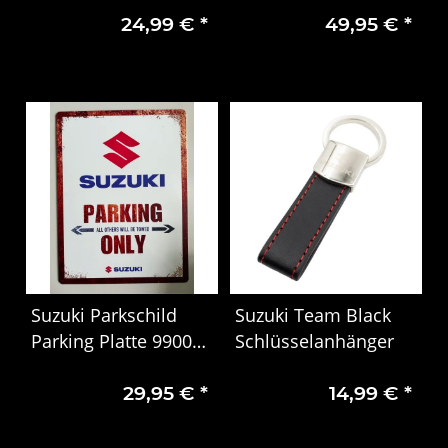
24,99 €
*
49,95 €
*
Logo & Premium
Details
Suzuki Parkschild
Suzuki Team Black
Parking Platte 99000-
Schlüsselanhänger
79NM0268
29,95 €
*
14,99 €
*