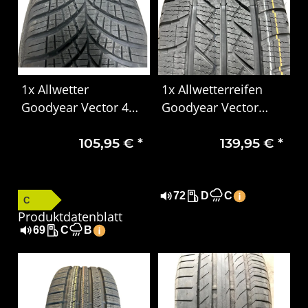
1x Allwetter
1x Allwetterreifen
Goodyear Vector 4
Goodyear Vector
Seasons Gen-3
4Seasons Cargo
105,95 €
*
139,95 €
*
205/60 R16 92H EVR
215/65R16C 106/104T
DOT 1924
DOT1624
72
D
C
C
Produktdatenblatt
69
C
B