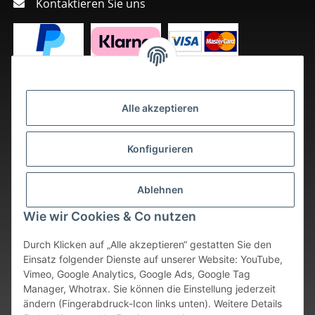
Kontaktieren Sie uns
Alle akzeptieren
Konfigurieren
Ablehnen
Wie wir Cookies & Co nutzen
Durch Klicken auf „Alle akzeptieren“ gestatten Sie den
Einsatz folgender Dienste auf unserer Website: YouTube,
Vimeo, Google Analytics, Google Ads, Google Tag
Vertrag widerrufen
Manager, Whotrax. Sie können die Einstellung jederzeit
ändern (Fingerabdruck-Icon links unten). Weitere Details
* Alle Preise inkl. gesetzlicher USt., zzgl.
Versand
. Bei sofort