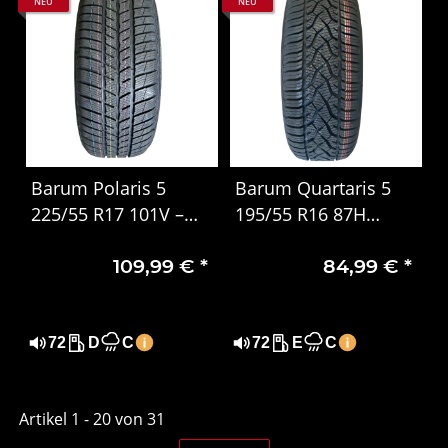
NEU
NEU
Barum Polaris 5
Barum Quartaris 5
225/55 R17 101V –
195/55 R16 87H
PKW Winterreifen
Ganzjahresreifen –
109,99 €
*
84,99 €
*
M+S & 3PMSF, DOT
4523
72
D
C
72
E
C
Artikel 1 - 20 von 31