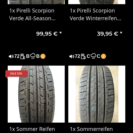
1x Pirelli Scorpion
1x Pirelli Scorpion
Verde All-Season
Verde Winterreifen
285/45 R22 114H XL
255/60 R18 112H
99,95 €
*
39,95 €
*
3222
72
B
B
72
C
C
SALE 32%
1x Sommer Reifen
1x Sommerreifen