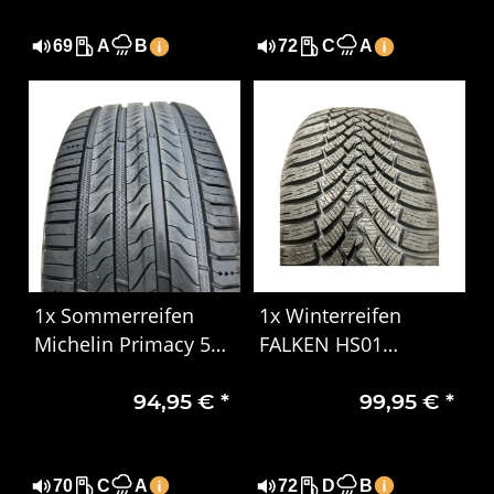
69
A
B
72
C
A
1x Sommerreifen
1x Winterreifen
Michelin Primacy 5
FALKEN HS01
XL 225/40R18 92Y
EUROWINTER 225/50
94,95 €
*
99,95 €
*
DOT 0525
R17 98V XL DOT 3221
70
C
A
72
D
B