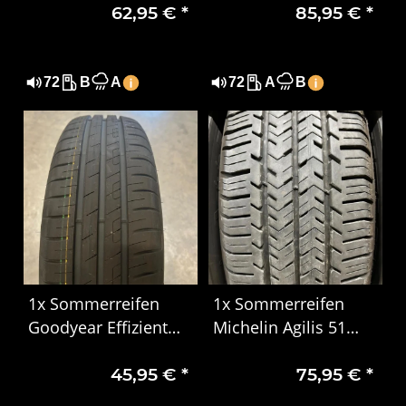
62,95 €
*
85,95 €
*
XL DOT 4819
R16 91V XL EVc DOT
0923
72
B
A
72
A
B
1x Sommerreifen
1x Sommerreifen
Goodyear Effizient
Michelin Agilis 51
Grip Performance
215/65 R16C
45,95 €
*
75,95 €
*
185/65 R15 88H DOT
106/104T 6PR DOT
5024
0724 Gebraucht