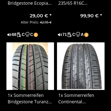
Bridgestone Ecopia
235/65 R16C
165/65 R14 79S
115/113R Pirelli
29,00 €
*
99,90 €
*
Carrier 4918
Alter Preis:
42,95 €
68
C
C
71
C
A
1x Sommerreifen
1x Sommerreifen
Bridgestone Turanza
Continental
T005 195/65 R15 95T
EcoContact 6 195/55