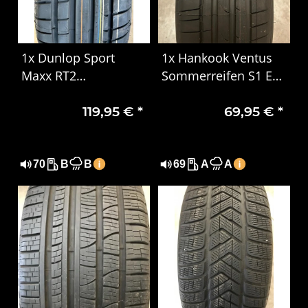
1x Dunlop Sport
1x Hankook Ventus
Maxx RT2
Sommerreifen S1 Evo
Sommerreifen
3 EV K127E 235/55
119,95 €
*
69,95 €
*
225/55 R17 97Y MO
R19 101T 1325
70
B
B
69
A
A