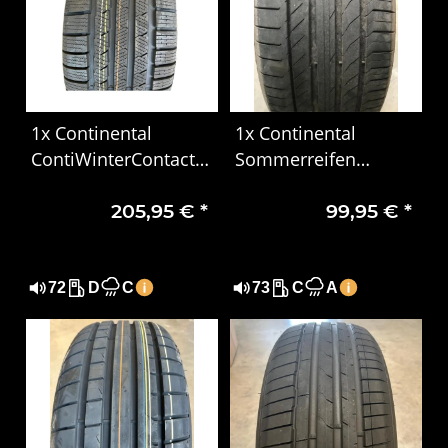
1x Continental
1x Continental
ContiWinterContact
Sommerreifen
TS 810 S Winterreifen
275/50 R20 113W XL
205,95 €
*
99,95 €
*
245/45 R17 99V XL
SUV XL MO DOT1823
MO
72
D
C
73
C
A