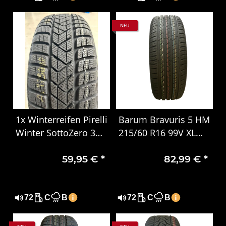
NEU
1x Winterreifen Pirelli
Barum Bravuris 5 HM
Winter SottoZero 3
215/60 R16 99V XL
205/65 R16 95H, MO
Sommerreifen – Extra
59,95 €
*
82,99 €
*
DOT 1707
Load, DOT 1724
72
C
B
72
C
B