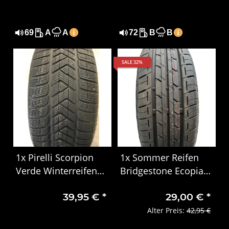
69
A
A
72
B
B
SALE 32%
1x Pirelli Scorpion
1x Sommer Reifen
Verde Winterreifen
Bridgestone Ecopia
255/60 R18 112H
165/65 R14 79S
39,95 €
*
29,00 €
*
Alter Preis:
42,95 €