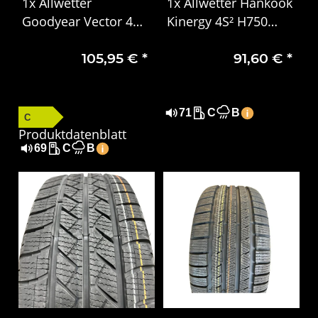
1x Allwetter
1x Allwetter Hankook
Goodyear Vector 4
Kinergy 4S² H750
Seasons Gen-3
185/55 R16 87V XL
105,95 €
*
91,60 €
*
205/60 R16 92H EVR
DOT2123
DOT 1924
71
C
B
C
Produktdatenblatt
69
C
B