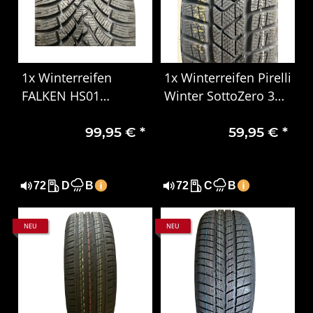
1x Winterreifen
1x Winterreifen Pirelli
FALKEN HS01
Winter SottoZero 3
EUROWINTER 225/50
205/65 R16 95H, MO
99,95 €
*
59,95 €
*
R17 98V XL DOT 3221
DOT 1707
72
D
B
72
C
B
NEU
NEU