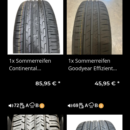
1x Sommerreifen
1x Sommerreifen
Continental
Goodyear Effizient
EcoContact 6 195/55
Grip Performance
85,95 €
*
45,95 €
*
R16 91V XL EVc DOT
185/65 R15 88H DOT
0923
5024
72
A
B
69
A
B