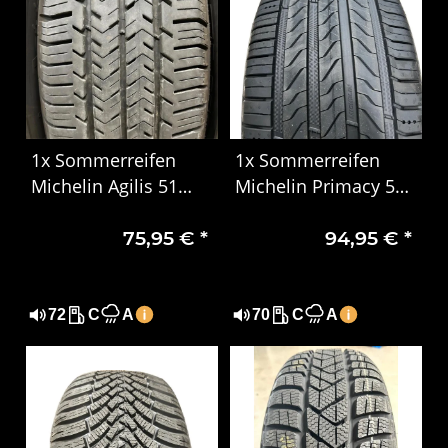
1x Sommerreifen
1x Sommerreifen
Michelin Agilis 51
Michelin Primacy 5
215/65 R16C
XL 225/40R18 92Y
75,95 €
*
94,95 €
*
106/104T 6PR DOT
DOT 0525
0724 Gebraucht
72
C
A
70
C
A