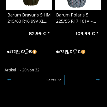
Barum Bravuris 5 HM
Barum Polaris 5
215/60 R16 99V XL
225/55 R17 101V –
Sommerreifen – Extra
PKW Winterreifen
82,99 €
*
109,99 €
*
Load, DOT 1724
72
C
B
72
D
C
Artikel 1 - 20 von 32
Seite
1