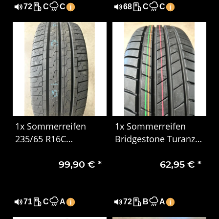
72
C
C
68
C
C
1x Sommerreifen
1x Sommerreifen
235/65 R16C
Bridgestone Turanza
115/113R Pirelli
T005 195/65 R15 95T
99,90 €
*
62,95 €
*
Carrier 4918
XL DOT 4819
71
C
A
72
B
A