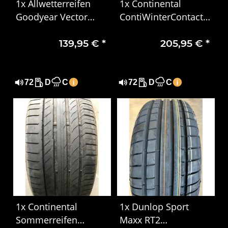
1x Allwetterreifen
1x Continental
Goodyear Vector
ContiWinterContact
4Seasons Cargo
TS 810 S Winterreifen
139,95 €
*
205,95 €
*
215/65R16C 106/104T
245/45 R17 99V XL
DOT1624
MO
72
D
C
72
D
C
1x Continental
1x Dunlop Sport
Sommerreifen
Maxx RT2