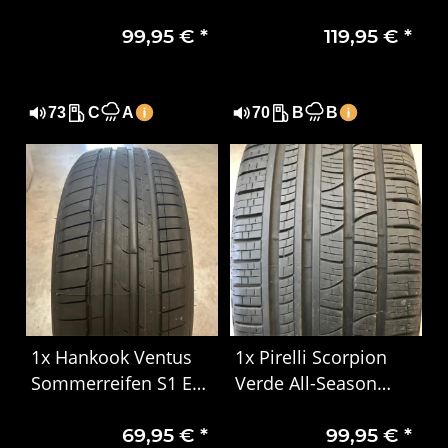
275/50 R20 113W XL
Sommerreifen
99,95 €
*
119,95 €
*
SUV XL MO DOT1823
225/55 R17 97Y MO
73
C
A
70
B
B
1x Hankook Ventus
1x Pirelli Scorpion
Sommerreifen S1 Evo
Verde All-Season
3 EV K127E 235/55
285/45 R22 114H XL
69,95 €
*
99,95 €
*
R19 101T 1325
3222