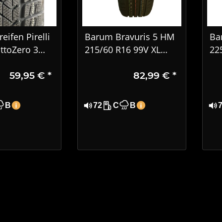
eifen Pirelli
Barum Bravuris 5 HM
Ba
ttoZero 3
215/60 R16 99V XL
22
16 95H, MO
Sommerreifen – Extra
PK
59,95 €
*
82,99 €
*
7
Load, DOT 1724
B
72
C
B