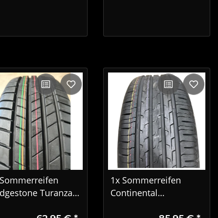
 Sommerreifen
1x Sommerreifen
idgestone Turanza
Continental
05 195/65 R15 95T
EcoContact 6 195/55
62,95 €
*
85,95 €
*