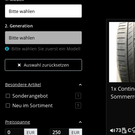
2. Generation
Bitte wählen Sie zuerst ein Modell
Auswahl zurücksetzen
Besondere Artikel
1x Contin
Sonderangebot
Sommerre
Artikel gefunden
1
R20 113W
Neu im Sortiment
Artikel gefunden
5
MO DOT1
Preisspanne
73
C
EUR
EUR