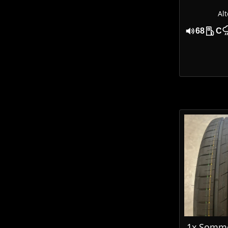
Alt
68
C
1x Somme