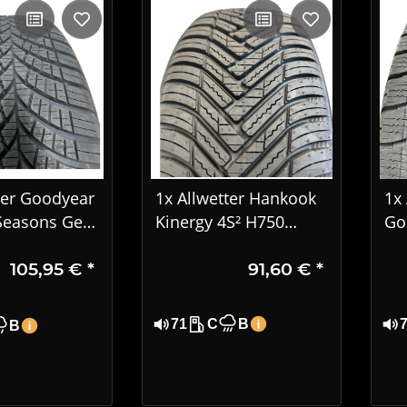
ter Goodyear
1x Allwetter Hankook
1x 
Seasons Gen-
Kinergy 4S² H750
Go
 R16 92H EVR
185/55 R16 87V XL
4S
105,95 €
*
91,60 €
*
4
DOT2123
21
DO
71
C
B
B