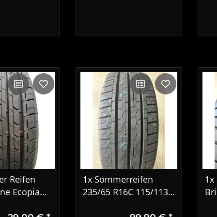
r Reifen
1x Sommerreifen
1x
one Ecopia
235/65 R16C 115/113R
Br
14 79S
Pirelli Carrier 4918
T0
29,00 €
*
99,90 €
*