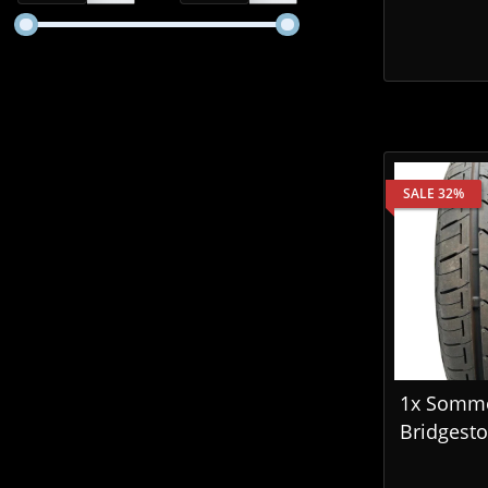
SALE 32%
1x Somme
Bridgest
165/65 R