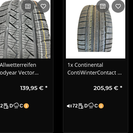
Allwetterreifen
1x Continental
odyear Vector
ContiWinterContact TS
easons Cargo
810 S Winterreifen
139,95 €
*
205,95 €
*
5/65R16C 106/104T
245/45 R17 99V XL MO
T1624
72
D
C
72
D
C