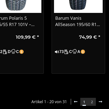
rum Polaris 5
Barum Vanis
5/55 R17 101V –
AllSeason 195/60 R16
W Winterreifen
C 99/97H
109,99 €
*
74,99 €
*
Ganzjahresreifen für
Transporter
72
D
C
73
C
A
Artikel 1 - 20 von 31
1
2