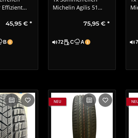
Effizient
Michelin Agilis 51
Mi
formance
215/65 R16C 106/104T
22
45,95 €
*
75,95 €
*
15 88H DOT
6PR DOT 0724
05
Gebraucht
B
72
C
A
NEU
NE