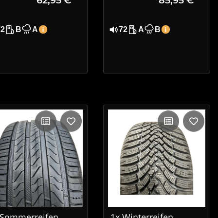
 DOT 4819
R16 91V XL EVc DOT
0923
72
B
A
72
A
B
 Sommerreifen
1x Winterreifen