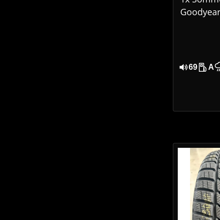
Goodyear 
Grip Per
185/65 R
5024
69
A