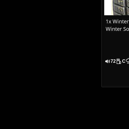
1x Winterr
Winter So
205/65 R
DOT 170
72
C