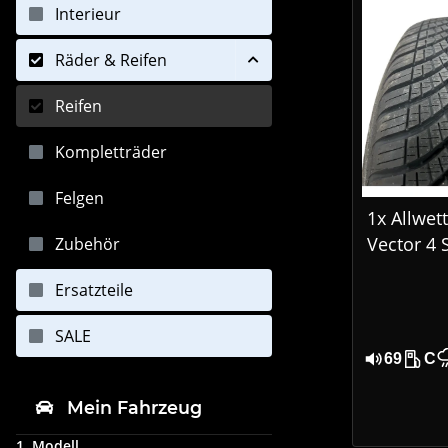
Interieur
Räder & Reifen
Reifen
Kompletträder
Felgen
1x Allwet
Vector 4 
Zubehör
3 205/60
Ersatzteile
DOT 192
SALE
69
C
Mein Fahrzeug
1. Modell