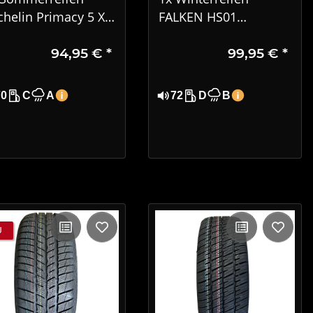
chelin Primacy 5 XL
FALKEN HS01
5/40R18 92Y DOT
EUROWINTER 225/50
94,95 €
*
99,95 €
*
25
R17 98V XL DOT 3221
70
C
A
72
D
B
U