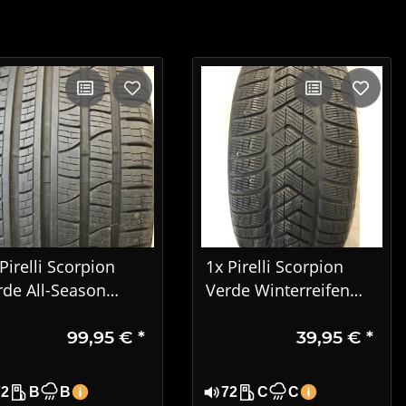
Pirelli Scorpion
1x Pirelli Scorpion
rde All-Season
Verde Winterreifen
5/45 R22 114H XL
255/60 R18 112H
99,95 €
*
39,95 €
*
22
72
B
B
72
C
C