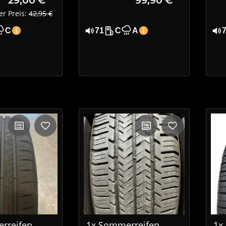
XL
er Preis:
42,95 €
C
71
C
A
rreifen
1x Sommerreifen
1x