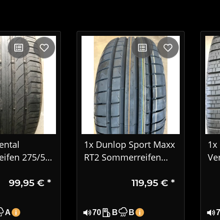
ental
1x Dunlop Sport Maxx
1x 
ifen 275/50
RT2 Sommerreifen
Ve
 XL SUV XL
225/55 R17 97Y MO
28
99,95 €
*
119,95 €
*
823
32
A
70
B
B