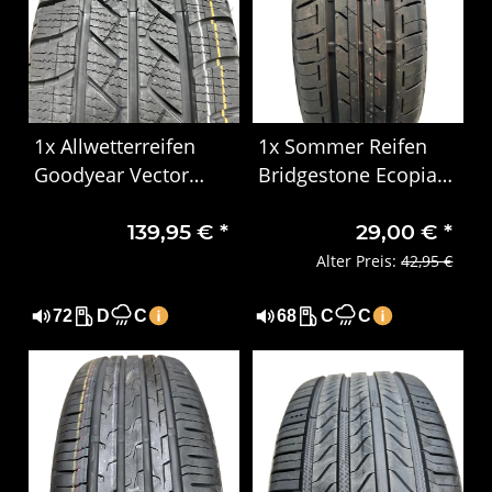
1x Allwetterreifen
1x Sommer Reifen
Goodyear Vector
Bridgestone Ecopia
4Seasons Cargo
165/65 R14 79S
139,95 €
*
29,00 €
*
215/65R16C 106/104T
DOT1624
Alter Preis:
42,95 €
72
D
C
68
C
C