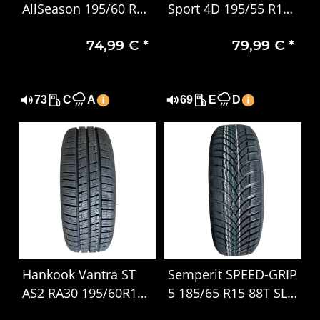
AllSeason 195/60 R16
Sport 4D 195/55 R16
C 99/97H
87T SL Winterreifen
74,99 €
*
79,99 €
*
Ganzjahresreifen für
Transporter
73
C
A
69
E
D
Hankook Vantra ST
Semperit SPEED-GRIP
AS2 RA30 195/60R16C
5 185/65 R15 88T SL –
99H/97H
Premium