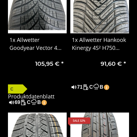
1x Allwetter
1x Allwetter Hankook
Goodyear Vector 4
Kinergy 4S² H750
Seasons Gen-3
185/55 R16 87V XL
105,95 €
*
91,60 €
*
205/60 R16 92H EVR
DOT2123
DOT 1924
71
C
B
C
Produktdatenblatt
69
C
B
SALE 32%