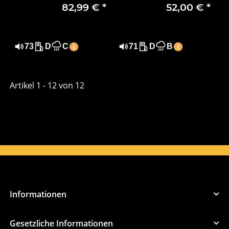
82,99 €
*
52,00 €
*
Ganzjahresreifen
Winterreifen, Sicher
Transporterreifen
& Effizient
73
D
C
71
D
B
Artikel 1 - 12 von 12
Informationen
Gesetzliche Informationen