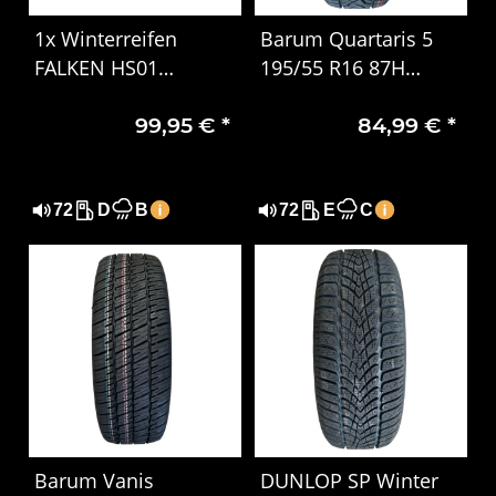
1x Winterreifen
Barum Quartaris 5
FALKEN HS01
195/55 R16 87H
EUROWINTER 225/50
Ganzjahresreifen –
99,95 €
*
84,99 €
*
R17 98V XL DOT 3221
M+S & 3PMSF, DOT
4523
72
D
B
72
E
C
Barum Vanis
DUNLOP SP Winter