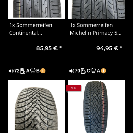
1x Sommerreifen
1x Sommerreifen
Continental
Michelin Primacy 5
EcoContact 6 195/55
XL 225/40R18 92Y
85,95 €
*
94,95 €
*
R16 91V XL EVc DOT
DOT 0525
0923
72
A
B
70
C
A
NEU