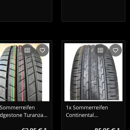
 Sommerreifen
1x Sommerreifen
idgestone Turanza
Continental
05 195/65 R15 95T
EcoContact 6 195/55
62,95 €
*
85,95 €
*