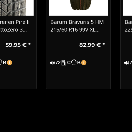
eifen Pirelli
Barum Bravuris 5 HM
Ba
ttoZero 3
215/60 R16 99V XL
22
16 95H, MO
Sommerreifen – Extra
PK
59,95 €
*
82,99 €
*
7
Load, DOT 1724
B
72
C
B