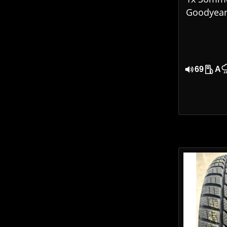
Goodyear 
Grip Per
185/65 R
5024
69
A