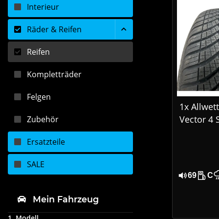
Interieur
Räder & Reifen
Reifen
Kompletträder
Felgen
1x Allwet
Vector 4 
Zubehör
3 205/60
Ersatzteile
DOT 192
SALE
69
C
Mein Fahrzeug
1. Modell