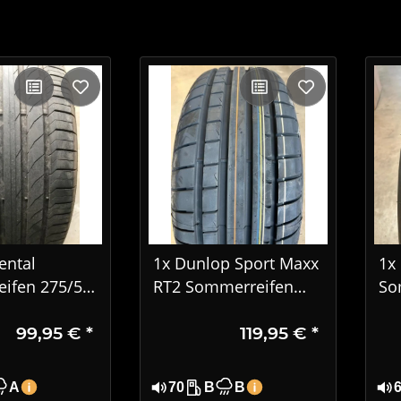
ental
1x Dunlop Sport Maxx
1x
ifen 275/50
RT2 Sommerreifen
So
 XL SUV XL
225/55 R17 97Y MO
3 
99,95 €
*
119,95 €
*
823
10
A
70
B
B