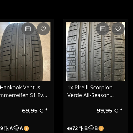
 Hankook Ventus
1x Pirelli Scorpion
mmerreifen S1 Evo
Verde All-Season
EV K127E 235/55 R19
285/45 R22 114H XL
69,95 €
*
99,95 €
*
1T 1325
3222
69
A
A
72
B
B