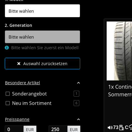
2. Generation
Bitte wählen Sie zuerst ein Modell
Auswahl zurücksetzen
Besondere Artikel
1x Contin
Sonderangebot
Sommerre
Artikel gefunden
1
R20 113W
Neu im Sortiment
Artikel gefunden
6
MO DOT1
Preisspanne
73
C
EUR
EUR