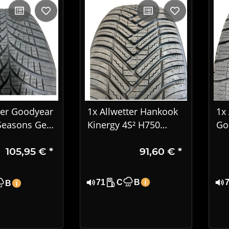
ter Goodyear
1x Allwetter Hankook
1x 
Seasons Gen-
Kinergy 4S² H750
Go
 R16 92H EVR
185/55 R16 87V XL
4S
105,95 €
*
91,60 €
*
4
DOT2123
21
DO
71
C
B
B