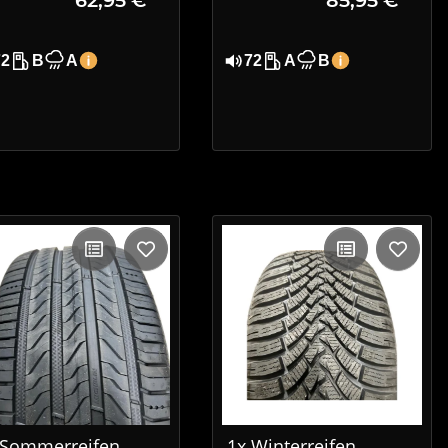
 DOT 4819
R16 91V XL EVc DOT
0923
72
B
A
72
A
B
 Sommerreifen
1x Winterreifen