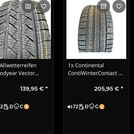
Allwetterreifen
1x Continental
odyear Vector
ContiWinterContact TS
easons Cargo
810 S Winterreifen
139,95 €
*
205,95 €
*
5/65R16C 106/104T
245/45 R17 99V XL MO
T1624
72
D
C
72
D
C