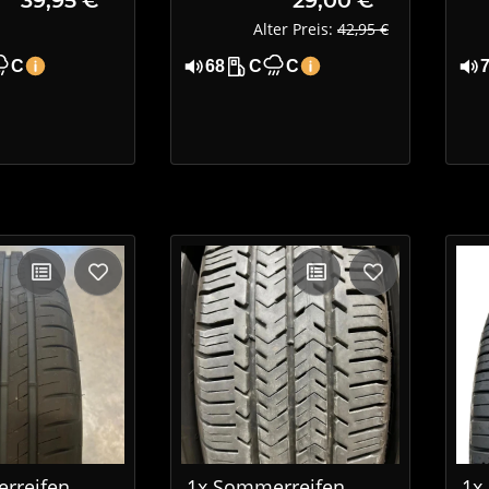
XL
Alter Preis:
42,95 €
C
68
C
C
rreifen
1x Sommerreifen
1x