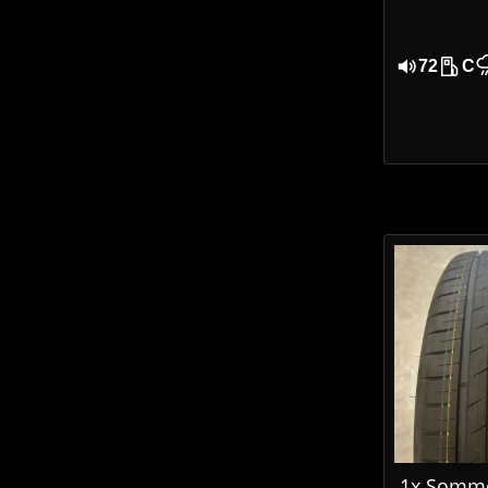
72
C
1x Somme