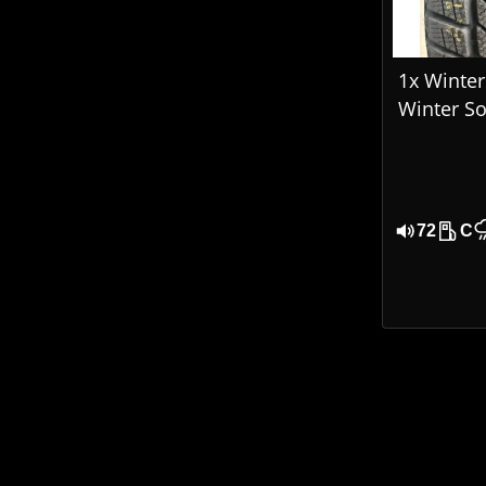
1x Winterr
Winter So
205/65 R
DOT 170
72
C