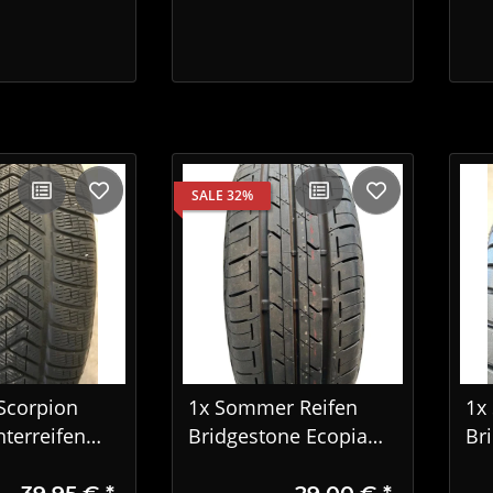
SALE 32%
 Scorpion
1x Sommer Reifen
1x
terreifen
Bridgestone Ecopia
Br
18 112H
165/65 R14 79S
T0
39,95 €
*
29,00 €
*