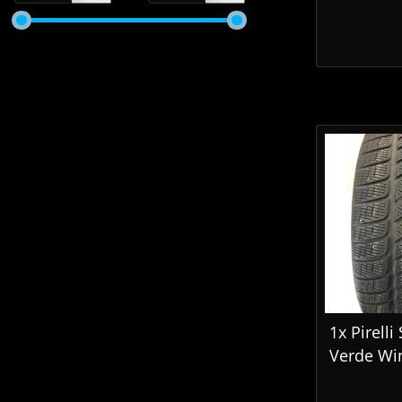
1x Pirelli
Verde Win
255/60 R