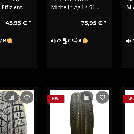
Effizient
Michelin Agilis 51
Mi
formance
215/65 R16C 106/104T
22
45,95 €
*
75,95 €
*
15 88H DOT
6PR DOT 0724
05
Gebraucht
B
72
C
A
NEU
NE