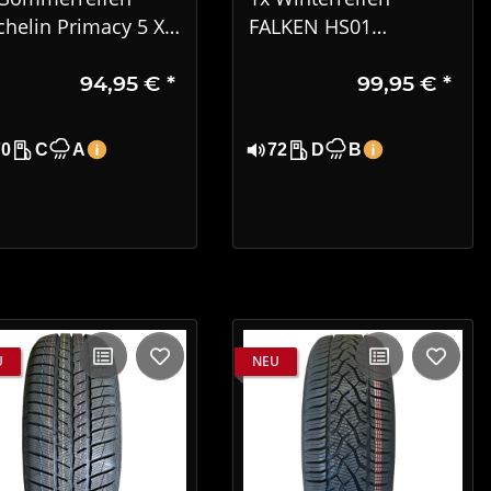
chelin Primacy 5 XL
FALKEN HS01
5/40R18 92Y DOT
EUROWINTER 225/50
94,95 €
*
99,95 €
*
25
R17 98V XL DOT 3221
70
C
A
72
D
B
U
NEU