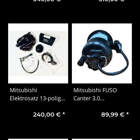
Mitsubishi
Mitsubishi FUSO
Elektrosatz 13-polig
Canter 3.0
Outlander Z5639101
Kraftstofffilter
240,00 €
*
89,99 €
*
Dieselfilter ML239280