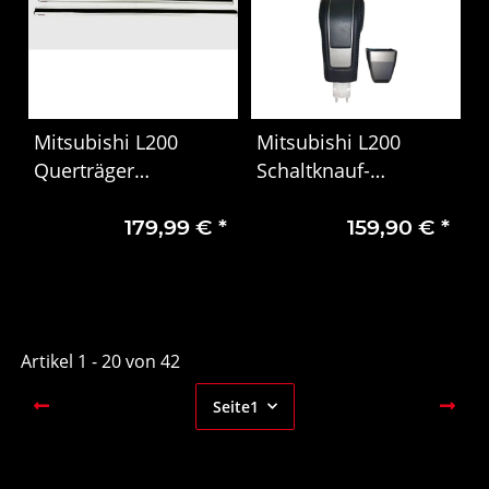
Mitsubishi L200
Mitsubishi L200
Querträger
Schaltknauf-
Grundträger ohne
Komponente Knob
179,99 €
*
159,90 €
*
Dachreling
Gearshift Lever
Artikel 1 - 20 von 42
Seite
1