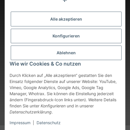
Alle akzeptieren
Konfigurieren
Ablehnen
Wie wir Cookies & Co nutzen
Durch Klicken auf „Alle akzeptieren“ gestatten Sie den
Einsatz folgender Dienste auf unserer Website: YouTube,
Vimeo, Google Analytics, Google Ads, Google Tag
Vertrag widerrufen
Manager, Whotrax. Sie können die Einstellung jederzeit
ändern (Fingerabdruck-Icon links unten). Weitere Details
* Alle Preise inkl. gesetzlicher USt., zzgl.
Versand
. Bei sofort
finden Sie unter
Konfigurieren
und in unserer
verfügbaren Artikeln erfolgt der Versand innerhalb von 24
Datenschutzerklärung
.
Stunden an Werktagen.
Impressum
|
Datenschutz