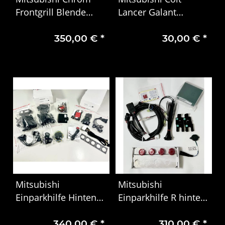
Frontgrill Blende
Lancer Galant
Ersatzteil 93164373
Bremsbeläge
350,00 €
*
30,00 €
*
MZ690335
Mitsubishi
Mitsubishi
Einparkhilfe Hinten
Einparkhilfe R hinten
Funk Z0284312
4 Sensoren
340,00 €
*
310,00 €
*
MZ350297AM