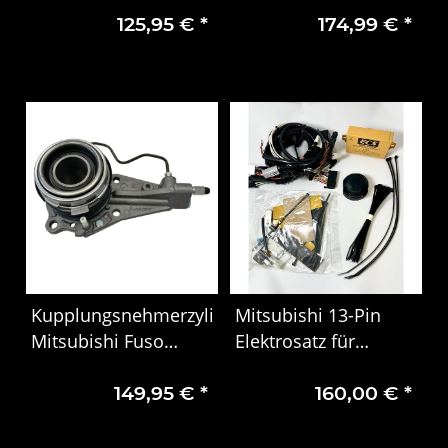
125,95 €
*
174,99 €
*
Canter MK326487
Kupplungsnehmerzylinder
Mitsubishi 13-Pin
Mitsubishi Fuso
Elektrosatz für
Canter ME523197
Anhängerkupplung
149,95 €
*
160,00 €
*
MME31959