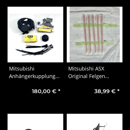
Mitsubishi
Mitsubishi ASX
Anhängerkupplung
Original Felgen
hinten elektrisch Kit
Dekorset rot
180,00 €
*
38,99 €
*
Outlander MZ314897
MZ553165EX