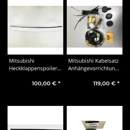
Mitsubishi
Mitsubishi Kabelsatz
Heckklappenspoiler
Anhängevorrichtung
MZ576869EX
MZ315101 13-polig
100,00 €
*
119,00 €
*
für L200 MY20
2019/08-