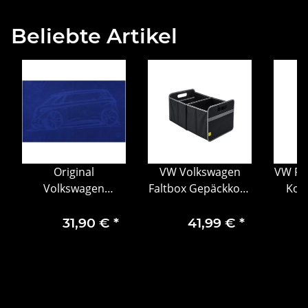
Beliebte Artikel
Original
VW Volkswagen
VW Fa
Volkswagen
Faltbox Gepäckkorb
Kof
Badetuch
faltbar Anthrazit
Aufbe
180x100cm ID Buzz
Silber 330061104
7
31,90 €
*
41,99 €
*
Blau Baumwolle
1H4084500A