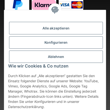
Alle akzeptieren
Konfigurieren
Ablehnen
Wie wir Cookies & Co nutzen
Durch Klicken auf „Alle akzeptieren“ gestatten Sie den
Einsatz folgender Dienste auf unserer Website: YouTube,
Vimeo, Google Analytics, Google Ads, Google Tag
Vertrag widerrufen
Manager, Whotrax. Sie können die Einstellung jederzeit
ändern (Fingerabdruck-Icon links unten). Weitere Details
* Alle Preise inkl. gesetzlicher USt., zzgl.
Versand
. Bei sofort
finden Sie unter
Konfigurieren
und in unserer
verfügbaren Artikeln erfolgt der Versand innerhalb von 24
Datenschutzerklärung
.