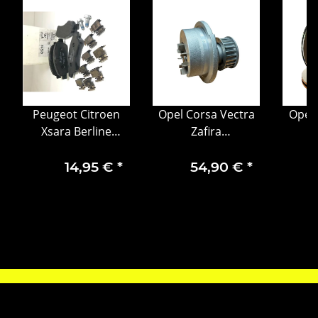
Peugeot Citroen
Opel Corsa Vectra
Opel 
Xsara Berline
Zafira
Coupe
Wasserpumpe
Brems
Bremsbelege vorn
Motorkühlung
vorn
14,95 €
*
54,90 €
*
4252 18
9192797