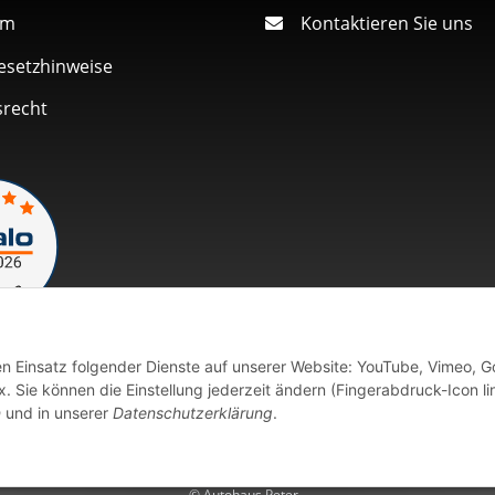
um
Kontaktieren Sie uns
esetzhinweise
srecht
den Einsatz folgender Dienste auf unserer Website: YouTube, Vimeo, G
Vertrag widerrufen
 Sie können die Einstellung jederzeit ändern (Fingerabdruck-Icon li
n
und in unserer
Datenschutzerklärung
.
fort verfügbaren Artikeln erfolgt der Versand innerhalb von 24 Stu
© Autohaus Peter