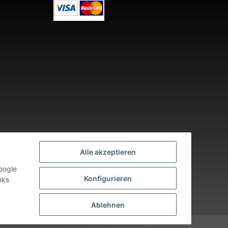
Alle akzeptieren
oogle
Konfigurieren
nks
nden an Werktagen.
Ablehnen