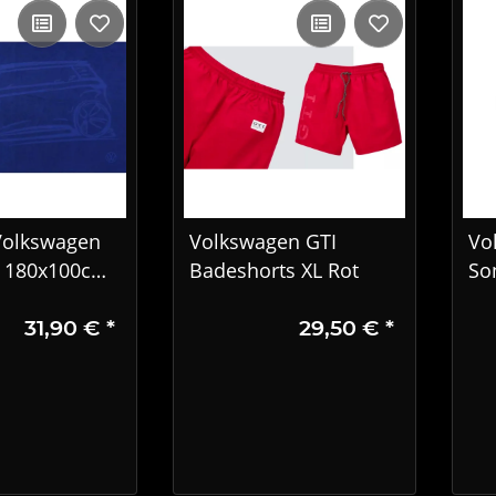
 Volkswagen
Volkswagen GTI
Vo
 180x100cm
Badeshorts XL Rot
So
lau
– 
31,90 €
*
29,50 €
*
le
5H
00A