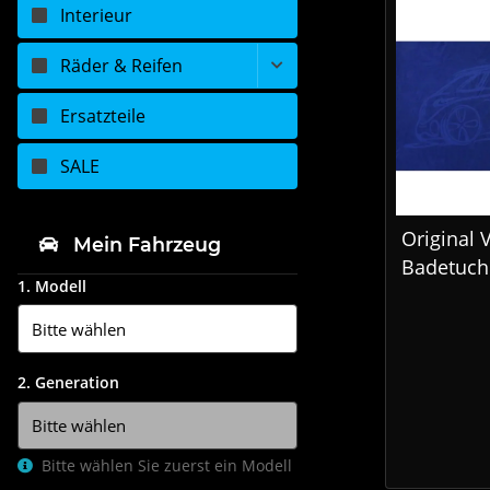
Interieur
Räder & Reifen
Ersatzteile
SALE
Original
Mein Fahrzeug
Badetuch
1. Modell
ID Buzz B
Baumwol
1H40845
2. Generation
Bitte wählen Sie zuerst ein Modell