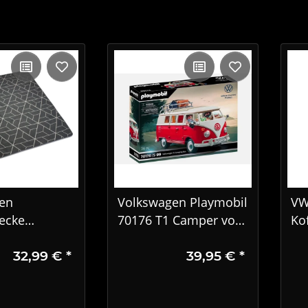
en
Volkswagen Playmobil
VW
ecke
70176 T1 Camper von
Ko
cke
Playmobil
Au
32,99 €
*
39,95 €
*
9
7T