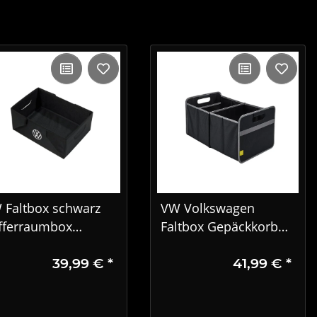
 Faltbox schwarz
VW Volkswagen
fferraumbox
Faltbox Gepäckkorb
fbewahrungsbox
faltbar Anthrazit Silber
39,99 €
*
41,99 €
*
0061104
330061104