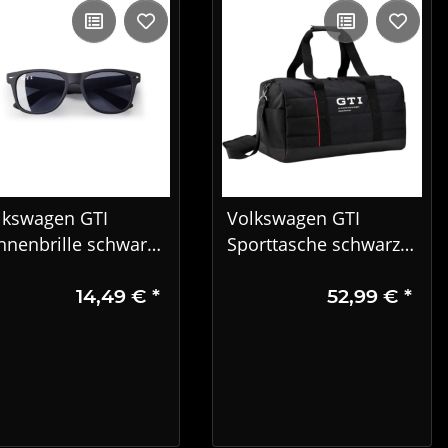
lkswagen GTI
Volkswagen GTI
nnenbrille schwarz
Sporttasche schwarz
GTI Fan Accessoire
5HV087318
14,49 €
*
52,99 €
*
V087900