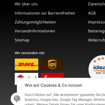
Wir über uns
Datensch
Informationen zur Barrierefreiheit
AGB
Zahlungsmöglichkeiten
Impress
Versandinformationen
Batterieg
Sitemap
Widerruf
Wir versenden mit:
Wie wir Cookies & Co nutzen
Durch Klicken auf „Alle akzeptieren“ gestatten Sie 
Analytics, Google Ads, Google Tag Manager, Whotrax.
unten). Weitere Details finden Sie unter
Konfiguriere