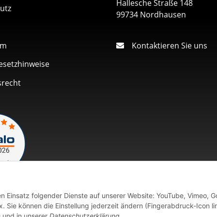
Hallesche Straße 148
utz
99734 Nordhausen
um
Kontaktieren Sie uns
esetzhinweise
srecht
den Einsatz folgender Dienste auf unserer Website: YouTube, Vimeo, G
Vertrag widerrufen
 Sie können die Einstellung jederzeit ändern (Fingerabdruck-Icon li
n
und in unserer
Datenschutzerklärung
.