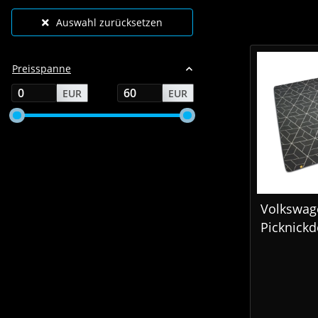
Auswahl zurücksetzen
Preisspanne
EUR
EUR
Volkswag
Picknickd
Fleecede
1K608450