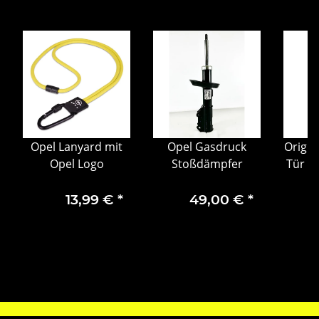
Opel Lanyard mit
Opel Gasdruck
Origin
Opel Logo
Stoßdämpfer
Tür hi
ng
OE
13,99 €
*
49,00 €
*