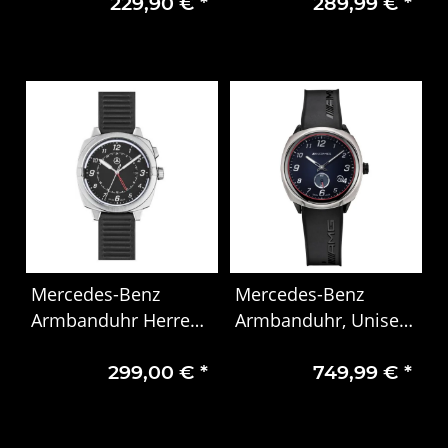
229,90 €
*
289,99 €
*
B66041757
Mercedes-Benz
Mercedes-Benz
Armbanduhr Herren,
Armbanduhr, Unisex,
, G-Klasse
AMG, Essentials
299,00 €
*
749,99 €
*