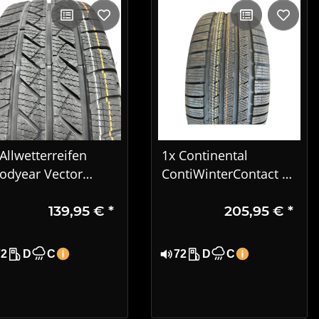
Allwetterreifen
1x Continental
odyear Vector
ContiWinterContact TS
easons Cargo
810 S Winterreifen
139,95 €
*
205,95 €
*
5/65R16C 106/104T
245/45 R17 99V XL MO
T1624
72
D
C
72
D
C