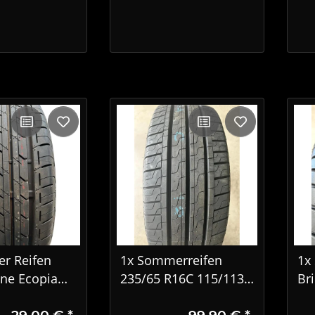
r Reifen
1x Sommerreifen
1x
one Ecopia
235/65 R16C 115/113R
Br
14 79S
Pirelli Carrier 4918
T0
29,00 €
*
99,90 €
*