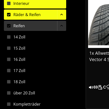
Interieur
Räder & Reifen
Reifen
14 Zoll
15 Zoll
1x Allwet
Vector 4 
16 Zoll
3 205/60
17 Zoll
DOT 192
18 Zoll
69
C
über 20 Zoll
Kompletträder