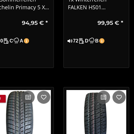
chelin Primacy 5 XL
FALKEN HS01
5/40R18 92Y DOT
EUROWINTER 225/50
94,95 €
*
99,95 €
*
25
R17 98V XL DOT 3221
70
C
A
72
D
B
U