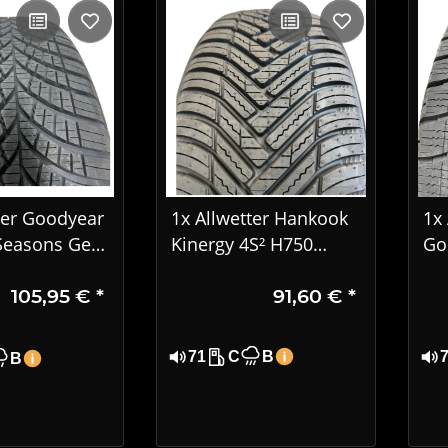
ter Goodyear
1x Allwetter Hankook
1x 
Seasons Gen-
Kinergy 4S² H750
Go
 R16 92H EVR
185/55 R16 87V XL
4S
105,95 €
*
91,60 €
*
4
DOT2123
21
DO
71
C
B
B