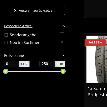
Auswahl zurücksetzen
Besondere Artikel
Sonderangebot
Artikel gefunden
1
Neu im Sortiment
Artikel gefunden
SALE 32%
5
Preisspanne
EUR
EUR
1x Somme
Bridgest
165/65 R