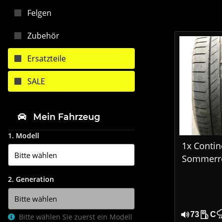
Felgen
Zubehör
Ersatzteile
SALE
Mein Fahrzeug
1. Modell
1x Contin
Sommerre
R20 113W
2. Generation
MO DOT1
73
C
Bitte wählen Sie zuerst ein Modell