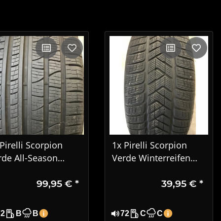
Pirelli Scorpion
1x Pirelli Scorpion
rde All-Season
Verde Winterreifen
5/45 R22 114H XL
255/60 R18 112H
99,95 €
*
39,95 €
*
22
72
B
B
72
C
C