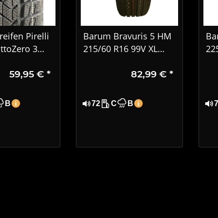
eifen Pirelli
Barum Bravuris 5 HM
Ba
ttoZero 3
215/60 R16 99V XL
22
16 95H, MO
Sommerreifen – Extra
PK
59,95 €
*
82,99 €
*
7
Load, DOT 1724
B
72
C
B