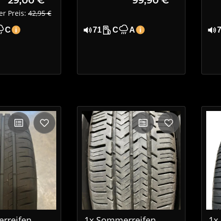
XL
er Preis:
42,95 €
C
71
C
A
rreifen
1x Sommerreifen
1x