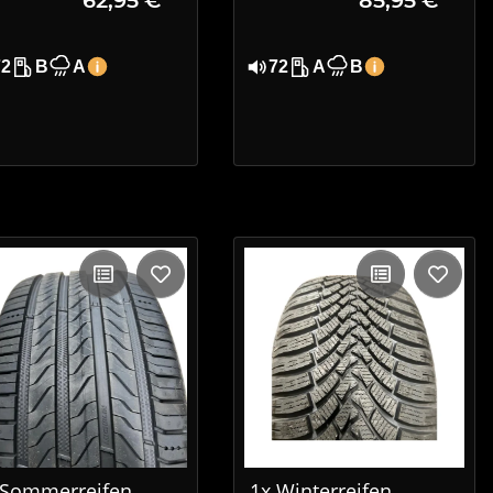
 DOT 4819
R16 91V XL EVc DOT
0923
72
B
A
72
A
B
 Sommerreifen
1x Winterreifen