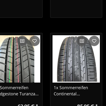
 Sommerreifen
1x Sommerreifen
idgestone Turanza
Continental
05 195/65 R15 95T
EcoContact 6 195/55
62,95 €
*
85,95 €
*