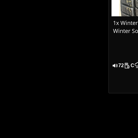
1x Winterr
Winter So
205/65 R
DOT 170
72
C