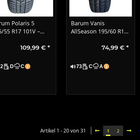
rum Polaris 5
Barum Vanis
5/55 R17 101V –
AllSeason 195/60 R16
W Winterreifen
C 99/97H
109,99 €
*
74,99 €
*
Ganzjahresreifen für
Transporter
72
D
C
73
C
A
Artikel 1 - 20 von 31
1
2