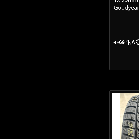
Goodyear 
Grip Per
185/65 R
5024
69
A