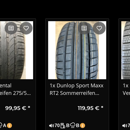
ental
1x Dunlop Sport Maxx
1x 
ifen 275/50
RT2 Sommerreifen
Ve
 XL SUV XL
225/55 R17 97Y MO
28
99,95 €
*
119,95 €
*
823
32
A
70
B
B