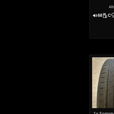
Alt
68
C
1x Somme