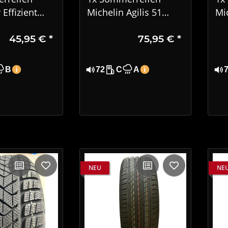
Effizient
Michelin Agilis 51
Mi
formance
215/65 R16C 106/104T
22
45,95 €
*
75,95 €
*
15 88H DOT
6PR DOT 0724
05
Gebraucht
B
72
C
A
NEU
NE