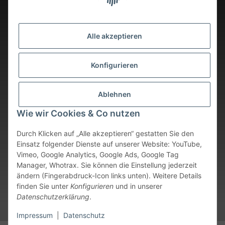
Alle akzeptieren
Konfigurieren
Ablehnen
Wie wir Cookies & Co nutzen
Durch Klicken auf „Alle akzeptieren“ gestatten Sie den
Einsatz folgender Dienste auf unserer Website: YouTube,
Vimeo, Google Analytics, Google Ads, Google Tag
Vertrag widerrufen
Manager, Whotrax. Sie können die Einstellung jederzeit
ändern (Fingerabdruck-Icon links unten). Weitere Details
* Alle Preise inkl. gesetzlicher USt., zzgl.
Versand
. Bei sofort
finden Sie unter
Konfigurieren
und in unserer
verfügbaren Artikeln erfolgt der Versand innerhalb von 24
Datenschutzerklärung
.
Stunden an Werktagen.
Impressum
|
Datenschutz