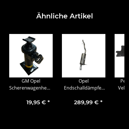
Ähnliche Artikel
GM Opel
Opel
Peu
Scherenwagenheber
Endschalldämpfer
Velo
Opel Vivaro
für Vivaro B /
Ve
Movano Combo
Renault Trafic III –
16
19,95 €
*
289,99 €
*
91140734
OE 93450051