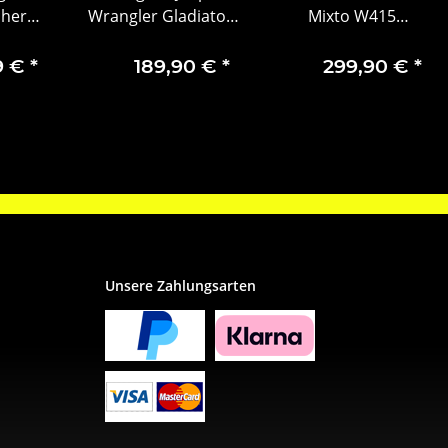
cher
Wrangler Gladiator
Mixto W415
3693
Mopar
Kraftstoffpumpe
–
Luftmassenmesser
A4154780001
9 €
*
189,90 €
*
299,90 €
*
echer
68382358AB
a
Unsere Zahlungsarten