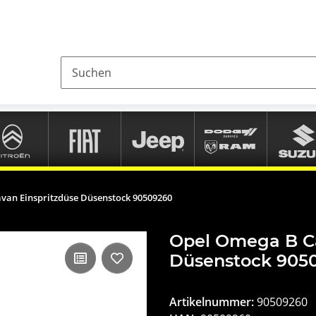
van Einspritzdüse Düsenstock 90509260
Opel Omega B Ca
Düsenstock 905
Artikelnummer:
90509260