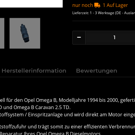
nur noch
1 Auf Lager
Lieferzeit:
1 - 3 Werktage
(DE - Ausla
Herstellerinformation
Bewertungen
iell für den Opel Omega B, Modelljahre 1994 bis 2000, geferti
TD und Omega B Caravan 2.5 TD.
toffsystem / Einspritzanlage und wird direkt am Motor eing
ftstoffzufuhr und trägt somit zu einer effizienten Verbrenn
d Reparatur Ihres Opel Omega B Dieselmotors.