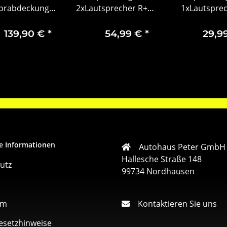
orabdeckung
2xLautsprecher R+L
1xLautspre
95529408
90273693 1780886 –
Rechts 9027
Ersatzlautsprecher
1780886 
139,90 €
*
54,99 €
*
29,9
für Omega
Ersatzlautspr
für Omeg
e Informationen
Autohaus Peter GmbH
Hallesche Straße 148
utz
99734 Nordhausen
um
Kontaktieren Sie uns
esetzhinweise