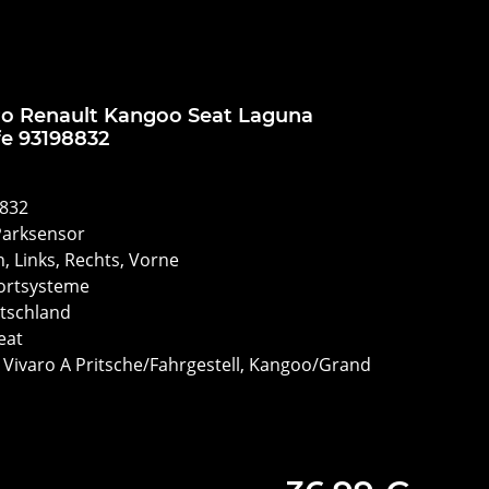
ro Renault Kangoo Seat Laguna
fe 93198832
8832
Parksensor
, Links, Rechts, Vorne
ortsysteme
utschland
eat
, Vivaro A Pritsche/Fahrgestell, Kangoo/Grand