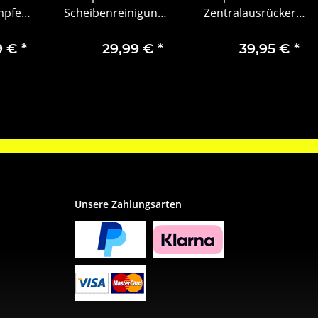
mpfer
Scheibenreinigung
Zentralausrücker
Renault
Waschwasserpumpe
Kupplungsnehmerzylin
 OE
93450303
93198874
9 €
*
29,99 €
*
39,95 €
*
1
Unsere Zahlungsarten