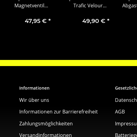
Magnetventil
Trafic Velour
Abgas
Elektroventil
Fußmatte dritte
Druckwandler
Sitzreihe 95599378
47,95 €
*
49,90 €
*
95517930
Informationen
Gesetzlich
Wir über uns
Datensch
Informationen zur Barrierefreiheit
AGB
Zahlungsmöglichkeiten
Impress
Versandinformationen
Batterieg