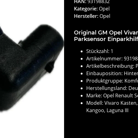
HAN:
93198832
Kategorie:
Opel
Hersteller:
Opel
Original GM Opel Viva
Parksensor Einparkhil
Stückzahl: 1
Artikelnummer: 9319
Artikelbeschreibung: 
Einbauposition: Hinten
Produktgruppe: Komf
Herstellungsland: De
Marke: Opel Renault S
Modell: Vivaro Kasten
Kangoo, Laguna III