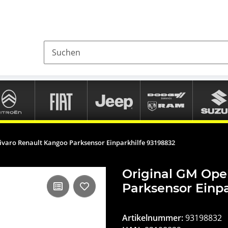
ivaro Renault Kangoo Parksensor Einparkhilfe 93198832
Original GM Ope
Parksensor Einpa
Artikelnummer:
93198832