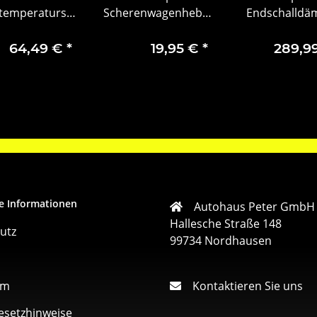
temperatursensor
Scherenwagenheber
Endschalldä
93456233
Opel Vivaro Movano
für Vivaro B / 
Combo 91140734
Trafic III –
64,49 €
*
19,95 €
*
289,9
9345005
e Informationen
Autohaus Peter GmbH
Hallesche Straße 148
utz
99734 Nordhausen
um
Kontaktieren Sie uns
esetzhinweise