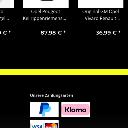
ro
Opel Peugeot
Original GM Opel
gel
Keilrippenriemensatz
Vivaro Renault
echts
Keilriemenspanner
Kangoo Parksensor
1
1687977080
Einparkhilfe
9 €
*
87,98 €
*
36,99 €
*
93198832
Unsere Zahlungsarten