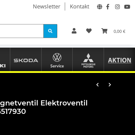
Newsletter
Kontakt
0,00 €
netventil Elektroventil
5517930