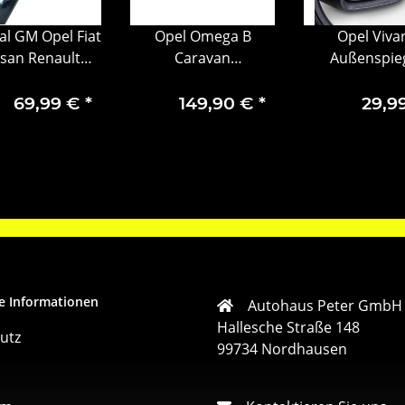
al GM Opel Fiat
Opel Omega B
Opel Viva
san Renault
Caravan
Außenspie
-/Schutzleiste
Einspritzdüse
Spiegelglas r
eitenwand
Düsenstock
9551733
69,99 €
*
149,90 €
*
29,9
28215185R
90509260
e Informationen
Autohaus Peter GmbH
Hallesche Straße 148
utz
99734 Nordhausen