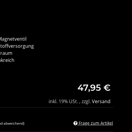
Magnetventil
stoffversorgung
rraum
nkreich
47,95 €
inkl. 19% USt. , zzgl.
Versand
Frage zum Artikel
nd abweichend)