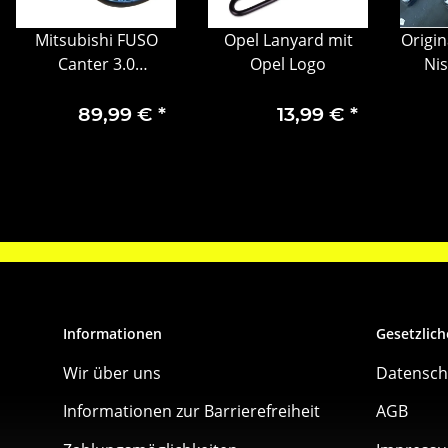
Mitsubishi FUSO
Opel Lanyard mit
Origin
Canter 3.0
Opel Logo
Nis
Kraftstofffilter
Zier
Dieselfilter
S
89,99 €
*
13,99 €
*
ML239280
8
Informationen
Gesetzlich
Wir über uns
Datensch
Informationen zur Barrierefreiheit
AGB