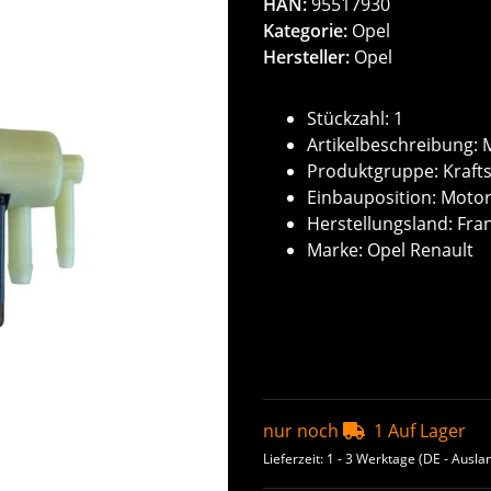
HAN:
95517930
Kategorie:
Opel
Hersteller:
Opel
Stückzahl: 1
Artikelbeschreibung: 
Produktgruppe: Kraft
Einbauposition: Moto
Herstellungsland: Fra
Marke: Opel Renault
nur noch
1 Auf Lager
Lieferzeit:
1 - 3 Werktage
(DE - Ausla