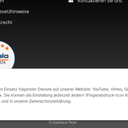
um
Kontaktieren Sie uns
esetzhinweise
srecht
den Einsatz folgender Dienste auf unserer Website: YouTube, Vimeo, G
Vertrag widerrufen
 Sie können die Einstellung jederzeit ändern (Fingerabdruck-Icon li
n
und in unserer
Datenschutzerklärung
.
fort verfügbaren Artikeln erfolgt der Versand innerhalb von 24 Stu
© Autohaus Peter