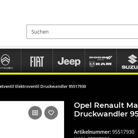
tventil Elektroventil Druckwandler 95517930
Opel Renault Mag
Druckwandler 9
Artikelnummer:
95517930