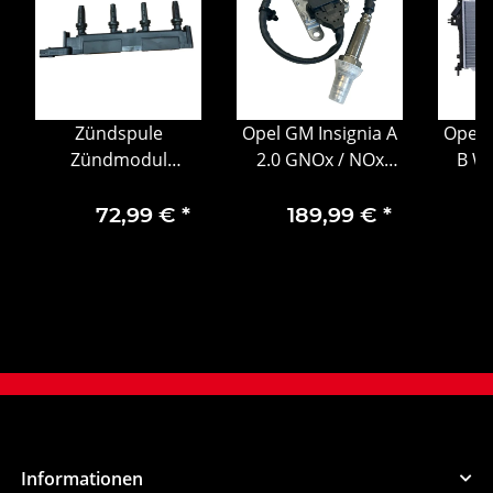
Zündspule
Opel GM Insignia A
Opel A
Zündmodul
2.0 GNOx / NOx
B W
Zündkerzenstecker
Sensor 55500320
Mot
5970.98
1
72,99 €
*
189,99 €
*
Informationen