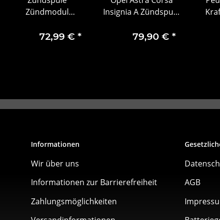
Zündmodul
Insignia A Zündspule
Kraf
Zündkerzenstecker
Delphi 95528319
5970.98
72,99 €
*
79,90 €
*
Informationen
Gesetzlich
Wir über uns
Datensch
Informationen zur Barrierefreiheit
AGB
Zahlungsmöglichkeiten
Impress