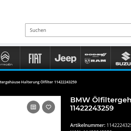
tergehäuse Halterung Ölfilter 11422243259
BMW Ölfiltergeh
11422243259
Artikelnummer:
114222432