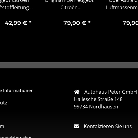
tstoffleitung
Citroën
Luftmassenm
1574.V1
Wasserpumpe +
Luftmengenm
Zahnriemensatz
Bosch 5520
42,99 €
*
79,90 €
*
79,9
1610793380
e Informationen
Autohaus Peter GmbH
Hallesche Straße 148
utz
99734 Nordhausen
um
Kontaktieren Sie uns