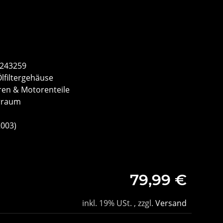
2243259
Ölfiltergehäuse
en & Motorenteile
rraum
2003)
79,99 €
inkl. 19% USt. , zzgl.
Versand