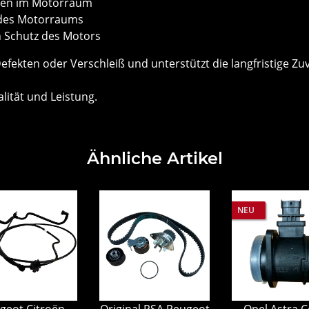
ungen im Motorraum
 des Motorraums
n Schutz des Motors
i Defekten oder Verschleiß und unterstützt die langfristige Z
alität und Leistung.
Ähnliche Artikel
NEU
geot Citroën
Original PSA Peugeot
Opel Astra C