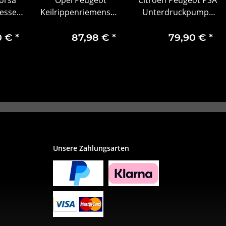
esser
Keilrippenriemensatz
Unterdruckpumpe
esser
Keilriemenspanner
Bremsanlage 456578
6757
1687977080
0 €
*
87,98 €
*
79,90 €
*
Unsere Zahlungsarten