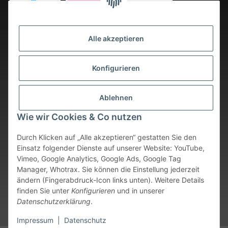
Alle akzeptieren
Konfigurieren
Ablehnen
Wie wir Cookies & Co nutzen
Durch Klicken auf „Alle akzeptieren“ gestatten Sie den
Einsatz folgender Dienste auf unserer Website: YouTube,
Vimeo, Google Analytics, Google Ads, Google Tag
Vertrag widerrufen
Manager, Whotrax. Sie können die Einstellung jederzeit
ändern (Fingerabdruck-Icon links unten). Weitere Details
* Alle Preise inkl. gesetzlicher USt., zzgl.
Versand
. Bei sofort
finden Sie unter
Konfigurieren
und in unserer
verfügbaren Artikeln erfolgt der Versand innerhalb von 24
Datenschutzerklärung
.
Stunden an Werktagen.
Impressum
|
Datenschutz