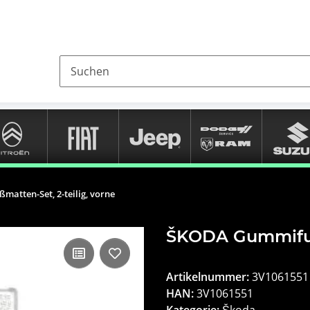
tten-Set, 2-teilig, vorne
ŠKODA Gummifußm
Artikelnummer:
3V1061551
HAN:
3V1061551
Kategorie:
Škoda