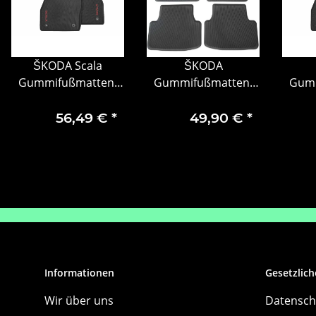
ŠKODA Scala
ŠKODA
Gummifußmatten-
Gummifußmatten-
Gumm
Set vorne & hinten
Set, 4-teilig Škoda
Set, 
mit rotem Scala-
Octavia 4 für E-TEC
mit 
56,49 €
*
49,90 €
*
Schriftzug
6
Informationen
Gesetzlich
Wir über uns
Datensch