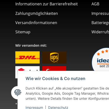
Informationen zur Barrierefreiheit
AGB
Zahlungsmöglichkeiten
Impress
Versandinformationen
Batterieg
Sitemap
Widerruf
Wir versenden mit:
Wie wir Cookies & Co nutzen
Durch Klicken auf „Alle akzeptieren“ gestatten Sie 
Analytics, Google Ads, Google Tag Manager, Whotrax.
unten). Weitere Details finden Sie unter
Konfiguriere
* Alle Preise inkl. gesetzlicher USt., zzgl.
Versand
. Bei so
Impressum
|
Datenschutz