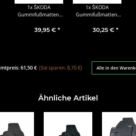
1x
ŠKODA
1x
ŠKODA
Gummifußmatten-
Gummifußmatten-
Set, 2-teilig, vorne
Set, 2-teilig, hinten
39,95 €
*
30,25 €
*
mtpreis:
61,50 €
(Sie sparen: 8,70 €)
Alle in den Warenk
Ähnliche Artikel