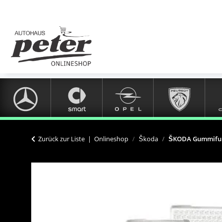
Zurück zur Liste
Onlineshop
Škoda
ŠKODA Gummifußma