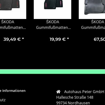
ŠKODA
ŠKODA
ŠKODA
ifußmatten-
Gummifußmatten-
Gummifußma
2-teilig, vorne,
Set, 2-teilig, vorne,
Set, 4-teilig,
roter Schrift
mit roter Schrift
hohem Rand,
39,49 €
*
19,99 €
*
67,5
57061502F
657061502F
YETI
gebraucht
e Informationen
Autohaus Peter GmbH
Hallesche Straße 148
utz
99734 Nordhausen