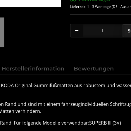
Lieferzeit:
1 - 3 Werktage
(DE - Ausla
S
Herstellerinformation
Bewertungen
ie ¦KODA Original Gummifußmatten aus robustem und wasse
Rand und sind mit einem fahrzeugindividuellen Schriftzug
Matten verhindern.
 Rand. Für folgende Modelle verwendbar:SUPERB III (3V)