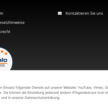
um
Kontaktieren Sie uns
esetzhinweise
srecht
den Einsatz folgender Dienste auf unserer Website: YouTube, Vimeo, G
Vertrag widerrufen
 Sie können die Einstellung jederzeit ändern (Fingerabdruck-Icon li
n
und in unserer
Datenschutzerklärung
.
fort verfügbaren Artikeln erfolgt der Versand innerhalb von 24 Stu