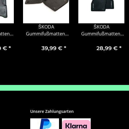
ŠKODA
ŠKODA
tten-
Gummifußmatten-
Gummifußmatten-
 mit
Set, 2-teilig, vorne
Set 2-teilig vorne
 für
Kodiaq 566061502A
Scala Schrift weiß
0 €
*
39,99 €
*
28,99 €
*
Unsere Zahlungsarten