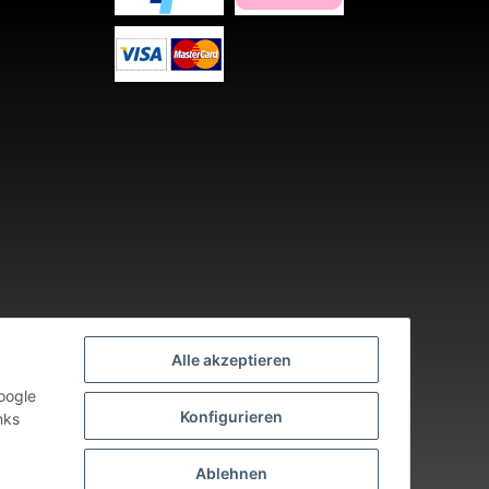
Alle akzeptieren
oogle
Konfigurieren
nks
nden an Werktagen.
Ablehnen