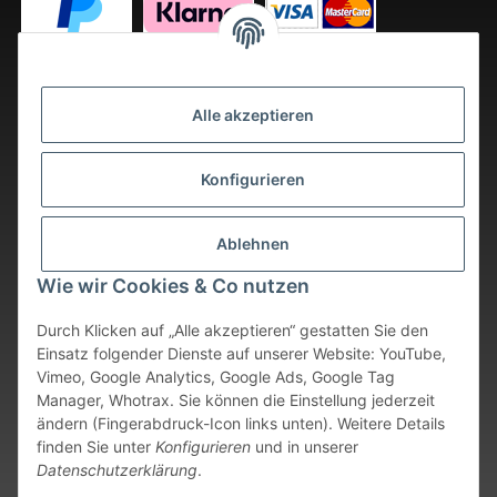
Alle akzeptieren
Konfigurieren
Ablehnen
Wie wir Cookies & Co nutzen
Durch Klicken auf „Alle akzeptieren“ gestatten Sie den
Einsatz folgender Dienste auf unserer Website: YouTube,
Vimeo, Google Analytics, Google Ads, Google Tag
Vertrag widerrufen
Manager, Whotrax. Sie können die Einstellung jederzeit
ändern (Fingerabdruck-Icon links unten). Weitere Details
* Alle Preise inkl. gesetzlicher USt., zzgl.
Versand
. Bei sofort
finden Sie unter
Konfigurieren
und in unserer
verfügbaren Artikeln erfolgt der Versand innerhalb von 24
Datenschutzerklärung
.
Stunden an Werktagen.