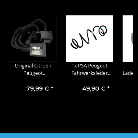
Original Citroën
1x PSA Peugeot
Peugeot
Fahrwerksfeder
Ladedr
Spezialwerkzeug
vorne 9806762780
Prüfkabel
Dru
79,99 €
*
49,90 €
*
Adapterkabel 4393-
Tur
T 9973.S1 Picasso,
Peuge
C4