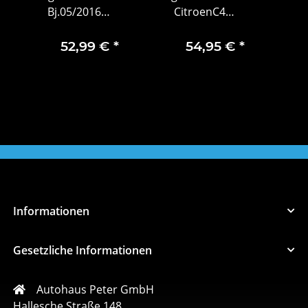
Bj.05/2016
CitroenC4
Z
Rückleuchte Innen
Bremsscheiben
Sc
Rechts 9814757280
Satz Hinten
98
52,99 €
*
54,95 €
*
Original
16107619800
Informationen
Gesetzliche Informationen
Autohaus Peter GmbH
Hallesche Straße 148