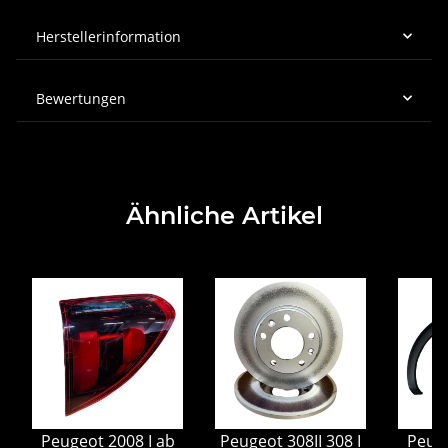
Herstellerinformation
Bewertungen
Ähnliche Artikel
Peugeot 2008 I ab
Peugeot 308II 308 I
Peuge