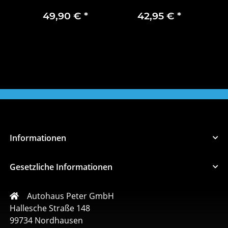
Vorne Lisere Gris
Frontgrillblende
Spez
Peugeot 98526385
P
49,90 €
*
42,95 €
*
XT
Adapt
T 997
Informationen
Gesetzliche Informationen
Autohaus Peter GmbH
Hallesche Straße 148
99734 Nordhausen