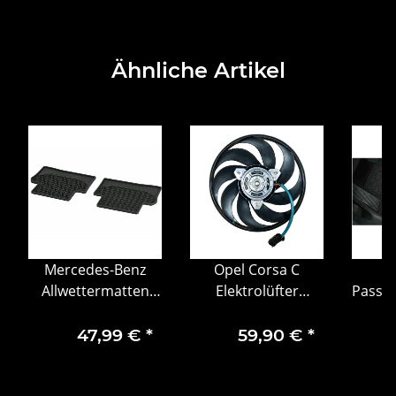
Ähnliche Artikel
Mercedes-Benz
Opel Corsa C
Allwettermatten
Elektrolüfter
Passf
CLASSIC, hinten 2-
Kühlerlüfter
G
teilig E-Klasse 213
Motorlüfter
47,99 €
*
59,90 €
*
9158008