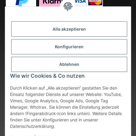
Alle akzeptieren
Konfigurieren
Ablehnen
Wie wir Cookies & Co nutzen
Durch Klicken auf „Alle akzeptieren“ gestatten Sie den
Einsatz folgender Dienste auf unserer Website: YouTube,
Vimeo, Google Analytics, Google Ads, Google Tag
Vertrag widerrufen
Manager, Whotrax. Sie können die Einstellung jederzeit
ändern (Fingerabdruck-Icon links unten). Weitere Details
* Alle Preise inkl. gesetzlicher USt., zzgl.
Versand
. Bei sofort
finden Sie unter
Konfigurieren
und in unserer
verfügbaren Artikeln erfolgt der Versand innerhalb von 24
Datenschutzerklärung
.
Stunden an Werktagen.