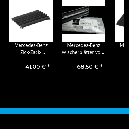
Mercedes-Benz
Mercedes-Benz
Mer
Zick-Zack-
Wischerblätter vorn
Ri
Ladekantenschutz
C-Klasse 205 GLC
253 und EQC 293
Fahrer
41,00 €
*
68,50 €
*