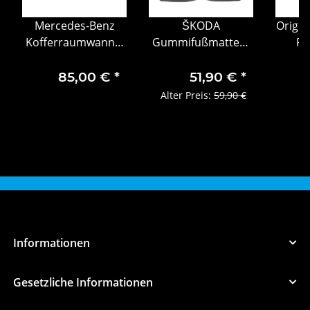
Mercedes-Benz
ŠKODA
Origin
Kofferraumwanne,
Gummifußmatten-
Rü
flach, mit
Set, 4-teilig Škoda
Heckl
Durchlademöglichkeit
Octavia 4 grauer
1
85,00 €
*
51,90 €
*
E- Klasse
Schriftzug
Alter Preis:
59,90 €
Informationen
Gesetzliche Informationen