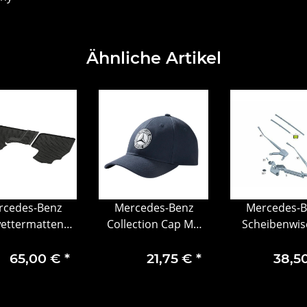
Ähnliche Artikel
rcedes-Benz
Mercedes-Benz
Mercedes-B
wettermatten
Collection Cap MB
Scheibenwis
ter C906 NCV3
Classic Collection
vorn V-Klasse
Fahrer- &
Herren Cap navy
Geöffnet
65,00 €
*
21,75 €
*
38,5
ahrermatte, 2-
Baumwolle
Verpacku
eilig, ohne
luftkanal (H00)