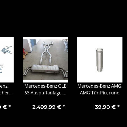
enz
Mercedes-Benz GLE
Mercedes-Benz AMG,
cher
63 Auspuffanlage 5-
AMG Tür-Pin, rund
/Vito
08037.04
e
0 €
*
2.499,99 €
*
39,90 €
*
ng