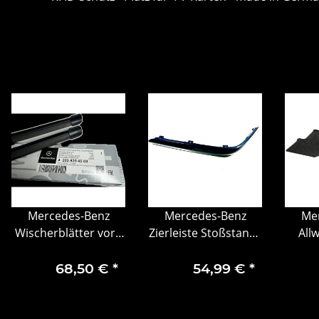
Mercedes-Benz
Mercedes-Benz
Me
Wischerblätter vorn
Zierleiste Stoßstange
All
C-Klasse 205 GLC 253
vorn links
Sprin
und EQC 293
68,50 €
*
54,99 €
*
Beif
t
Boden