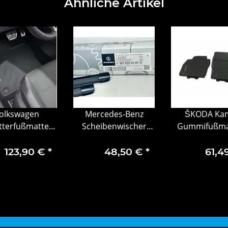
Ähnliche Artikel
olkswagen
Mercedes-Benz
ŠKODA Ka
tterfußmatten
Scheibenwischer
Gummifußma
-teilig und
vorn V-Klasse/Vito
vorn + hinten 4
rraumwanne T-
123,90 €
*
48,50 €
*
61,4
C bis 2025