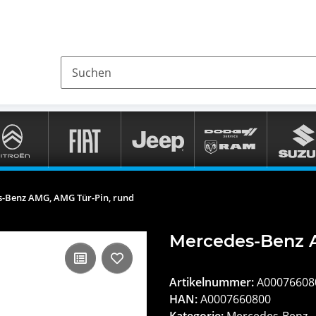
-Benz AMG, AMG Tür-Pin, rund
Mercedes-Benz A
Artikelnummer:
A00076608
HAN:
A0007660800
Kategorie:
Mercedes-Benz