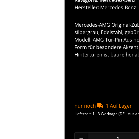
Hersteller:
Mercedes-Benz
Mercedes-AMG Original-Zub
silbergrau, Edelstahl, geb
Modell: AMG Tür-Pin Aus hoc
Form für besondere Akzente
Hintertüren ist baureihena
nur noch
1 Auf Lager
Lieferzeit:
1 - 3 Werktage
(DE - Ausla