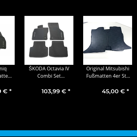
miq
ŠKODA Octavia IV
Original Mitsubishi
tten
Combi Set
Fußmatten 4er Ste
-teilig
Kofferraumwanne +
MZ314903 Double
Gummifußmatten
Cap Club Cap
9 €
*
103,99 €
*
45,00 €
*
5E7061162A+5E4061500