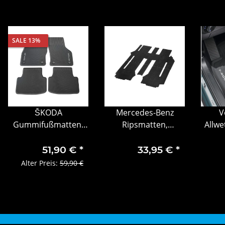
SALE 13%
ŠKODA
Mercedes-Benz
V
Gummifußmatten-
Ripsmatten,
Allwe
Set, 4-teilig Škoda
Fahrgastraum, mit
4
Octavia 4 grauer
Doppelschiene, 2-
Koffe
51,90 €
*
33,95 €
*
Schriftzug
teilig
RO
Alter Preis:
59,90 €