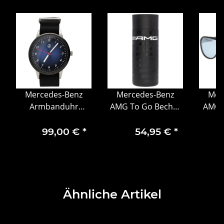
Mercedes-Benz
Mercedes-Benz
Mer
Armbanduhr
AMG To Go Becher
AMG S
Casual
schwarz
Herr
Edelstahl/Polypropylen
graph
99,00 €
*
54,95 €
*
500 ml eva solo
PVD be
Ähnliche Artikel