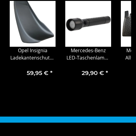
Opel Insignia
Mercedes-Benz
Mer
Ladekantenschutz /
LED-Taschenlampe
Allw
Stoßstangenschutz
schwarz Aluminium
Dynam
hinten 7400510
mit 3D Stern
Kl
59,95 €
*
29,90 €
*
Fahrer