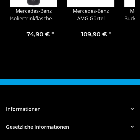
Mercedes-Benz
Mercedes-Benz
Mer
Isoliertrinkflascheschwarz
AMG Gürtel
Bucket
Trinkflasche Flasche
Baum
mit Becher 750ml
74,90 €
*
109,90 €
*
Informationen
Gesetzliche Informationen