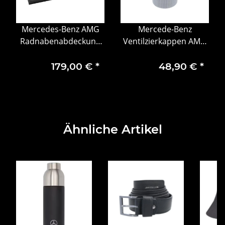
Mercedes-Benz AMG
Mercede-Benz
Radnabenabdeckung
Ventilzierkappen AMG
mit AMG Wappen, 4er
Set 4-teilig Ventil
Set silberfarben
Kappen
179,00 €
*
48,90 €
*
Ähnliche Artikel