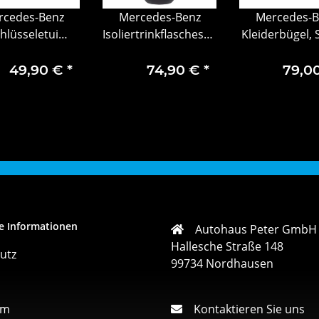
rcedes-Benz
Mercedes-Benz
Mercedes-B
hlüsseletui
Isoliertrinkflascheschwarz
Kleiderbügel, 
sseltasche sw
Trinkflasche Flasche
Travel Equi
eder Edelstahl
mit Becher 750ml
49,90 €
*
74,90 €
*
79,0
e Informationen
Autohaus Peter GmbH
Hallesche Straße 148
utz
99734 Nordhausen
um
Kontaktieren Sie uns