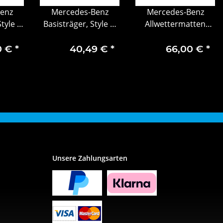
enz
Mercedes-Benz
Mercedes-Benz
Style &
Basisträger, Style &
Allwettermatten
pment
Travel Equipment
Dynamic Squares A
Klasse V177
0 €
*
40,49 €
*
66,00 €
*
Fahrer-/Beifahrermatte
2-teilig
Unsere Zahlungsarten