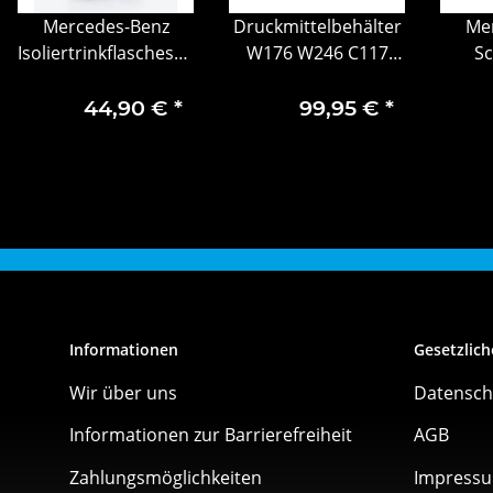
Mercedes-Benz
Druckmittelbehälter
Me
Isoliertrinkflascheschwarz
W176 W246 C117
Sc
Trinkflasche Flasche
X156 Mercedes-Benz
Schlü
Edelstahl 600 ml
Originalteile
Rindl
44,90 €
*
99,95 €
*
A2468600200
Informationen
Gesetzlich
Wir über uns
Datensch
Informationen zur Barrierefreiheit
AGB
Zahlungsmöglichkeiten
Impress