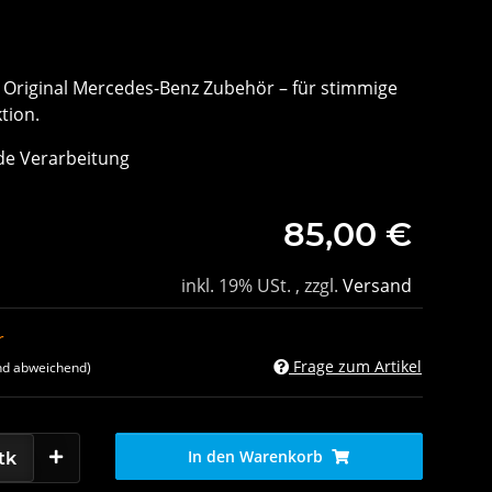
 Original Mercedes-Benz Zubehör – für stimmige
tion.
de Verarbeitung
85,00 €
inkl. 19% USt. , zzgl.
Versand
r
Frage zum Artikel
nd abweichend)
In den Warenkorb
tk