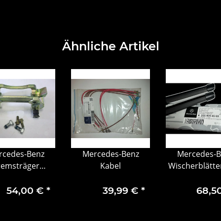
Ähnliche Artikel
rcedes-Benz
Mercedes-Benz
Mercedes-B
remsträger
Kabel
Wischerblätte
1684200315
C-Klasse 205 G
und EQC 2
54,00 €
*
39,99 €
*
68,5