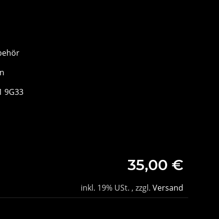
behör
en
1 9G33
35,00 €
inkl. 19% USt. , zzgl.
Versand