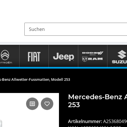
-Benz Allwetter-Fussmatten, Modell 253
Mercedes-Benz A
253
Artikelnummer:
A25368049