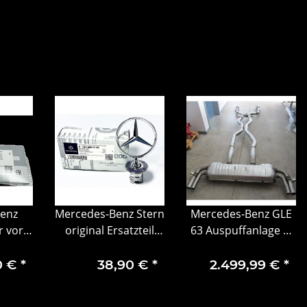
enz
Mercedes-Benz Stern
Mercedes-Benz GLE
r vorn
original Ersatzteil
63 Auspuffanlage 5-
LC 253
Emblem Stern
08037.04
93
C-/E-/CLK-/S-Klasse
0 €
*
38,90 €
*
2.499,99 €
*