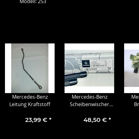
Modell: 253
Mercedes-Benz
Mercedes-Benz
Me
Leitung Kraftstoff
Scheibenwischer
B
vorn V-Klasse/Vito
A
23,99 €
*
48,50 €
*