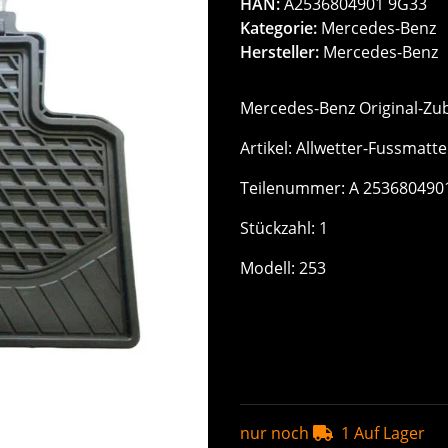
HAN:
A2536804901 9G33
Kategorie:
Mercedes-Benz
Hersteller:
Mercedes-Benz
Mercedes-Benz Original-Zu
Artikel: Allwetter-Fussmatt
Teilenummer: A 253680490
Stückzahl: 1
Modell: 253
nur noch
1 Auf Lager