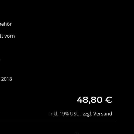
behör
tt vorn
0
r 2018
48,80 €
inkl. 19% USt. , zzgl.
Versand