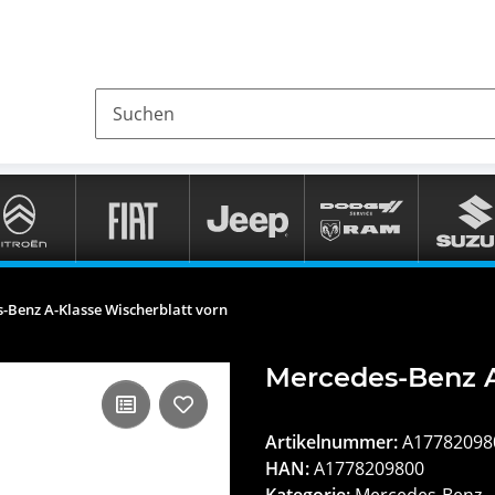
-Benz A-Klasse Wischerblatt vorn
Mercedes-Benz A
Artikelnummer:
A17782098
HAN:
A1778209800
Kategorie:
Mercedes-Benz