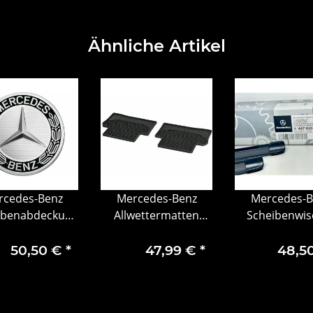
Ähnliche Artikel
rcedes-Benz
Mercedes-Benz
Mercedes-B
benabdeckung,
Allwettermatten
Scheibenwis
rkranz, klassic
CLASSIC, hinten 2-
vorn V-Klasse
4x Stück
teilig E-Klasse 213
50,50 €
*
47,99 €
*
48,5