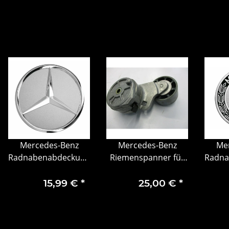
Mercedes-Benz
Mercedes-Benz
Me
Radnabenabdeckung
Riemenspanner für
Radna
Stern erhaben
Grundtrieb
Lorbee
titansilber
15,99 €
*
25,00 €
*
B66470202 75mm 1
Stück