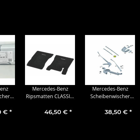
enz
Mercedes-Benz
Mercedes-Benz
cher
Ripsmatten CLASSIC,
Scheibenwischer
/Vito
Fahrer-/Beifahrermatte,
vorn V-Klasse/Vito
2-teilig
Geöffnete
0 €
*
46,50 €
*
38,50 €
*
Verpackung