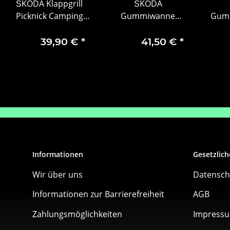
ŠKODA Klappgrill
ŠKODA
Picknick Camping
Gummiwanne
Gumm
Grill Stahl Schwarz
Gummimatte
Set, 2
6U0069642
Ladewanne
mit 
39,90 €
*
41,50 €
*
Schmutzwanne
Kofferraum Oktavia
III Kombi
Informationen
Gesetzlich
Wir über uns
Datensch
Informationen zur Barrierefreiheit
AGB
Zahlungsmöglichkeiten
Impress