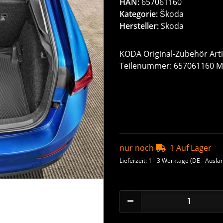
HAN:
657061160
Kategorie:
Škoda
Hersteller:
Skoda
KODA Original-Zubehör Arti
Teilenummer: 657061160 Mo
nur noch
1 Auf Lager
Lieferzeit:
1 - 3 Werktage
(DE - Ausla