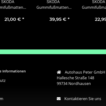
ŠKODA
ŠKODA
ŠKODA
ifußmatten-
Gummifußmatten-
Gummifußma
-teilig, hinten,
Set, 2-teilig, vorne
Set, 2-teilig, 
roter Schrift
21,00 €
*
39,95 €
*
22,9
e Informationen
Autohaus Peter GmbH
Hallesche Straße 148
utz
99734 Nordhausen
um
Kontaktieren Sie uns