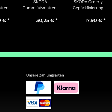
ŠKODA
ŠKODA Orderly
tten-
Gummifußmatten-
Gepäckfixierung
hinten
Set, 2-teilig, hinten
schwarz
9 €
*
30,25 €
*
17,90 €
*
Unsere Zahlungsarten