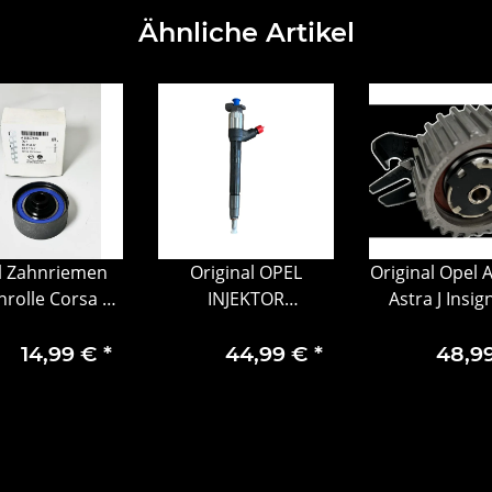
Ähnliche Artikel
l Zahnriemen
Original OPEL
Original Opel 
rolle Corsa D
INJEKTOR
Astra J Insig
fira B Mokka
EINSPRITZDÜSE
Riemenspa
ASTRA
Spannrolle 55
14,99 €
*
44,99 €
*
48,9