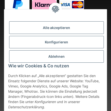
Alle akzeptieren
Konfigurieren
Ablehnen
Wie wir Cookies & Co nutzen
Durch Klicken auf „Alle akzeptieren“ gestatten Sie den
Einsatz folgender Dienste auf unserer Website: YouTube,
Vimeo, Google Analytics, Google Ads, Google Tag
Vertrag widerrufen
Manager, Whotrax. Sie können die Einstellung jederzeit
ändern (Fingerabdruck-Icon links unten). Weitere Details
* Alle Preise inkl. gesetzlicher USt., zzgl.
Versand
. Bei sofort
finden Sie unter
Konfigurieren
und in unserer
verfügbaren Artikeln erfolgt der Versand innerhalb von 24
Datenschutzerklärung
.