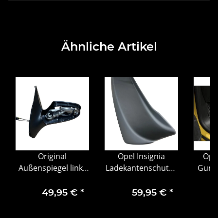
Ähnliche Artikel
Original
Opel Insignia
Ope
Außenspiegel links
Ladekantenschutz /
Gumm
für Opel Astra H –
Stoßstangenschutz
Sat
OE 13142396
hinten 7400510
49,95 €
*
59,95 €
*