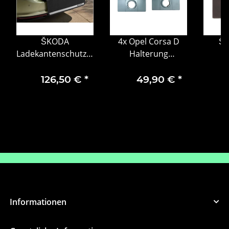
ŠKODA
4x Opel Corsa D
ŠK
Ladekantenschutzmatte
Halterung
G
Stoßfänger
Parksensor
Geld
Kofferraum
93191041
SUPE
126,50 €
*
49,90 €
*
Ladekantenschutz
R
3P0071336
Informationen